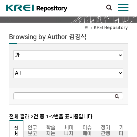
KREI Repository
Browsing by Author 김경식
전체 결과 2건 중 1-2번을 표시중입니다.
연구
학술
세미
이슈
정기
기
전
보고
지논
나자
페이
간행
타
체