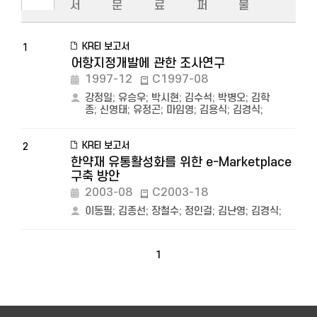
서
문
료
퍼
물
KREI 보고서
1
어항지정개발에 관한 조사연구
1997-12
C1997-08
강정일
;
유승우
;
박시현
;
김수석
;
박병오
;
김학
종
;
신영태
;
유정곤
;
마임영
;
김용식
;
김경식
;
KREI 보고서
2
한약재 유통활성화를 위한 e-Marketplace
구축 방안
2003-08
C2003-18
이동필
;
김종선
;
장철수
;
정인걸
;
김난영
;
김경식
;
1