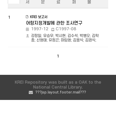
서
문
료
퍼
물
KREI 보고서
1
어항지정개발에 관한 조사연구
1997-12
C1997-08
강정일
;
유승우
;
박시현
;
김수석
;
박병오
;
김학
종
;
신영태
;
유정곤
;
마임영
;
김용식
;
김경식
;
1
KREI Repository was built as a OAK to the
National Central Library.
???jsp.layout.footer.mail???