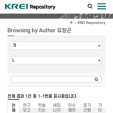
KREI Repository
Browsing by Author 유정곤
전체 결과 1건 중 1-1번을 표시중입니다.
연구
학술
세미
이슈
정기
기
전
보고
지논
나자
페이
간행
타
체