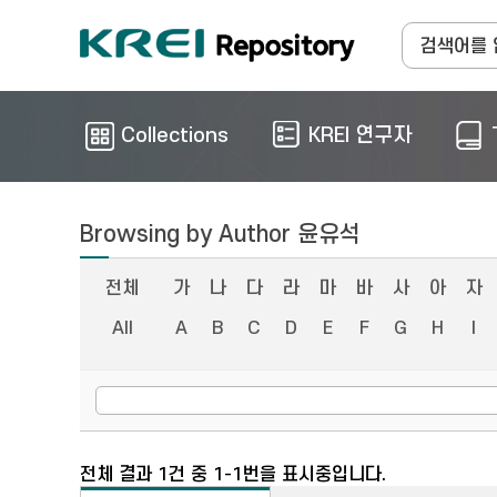
Collections
KREI 연구자
Browsing by Author 윤유석
전체
가
나
다
라
마
바
사
아
자
All
A
B
C
D
E
F
G
H
I
전체 결과 1건 중 1-1번을 표시중입니다.