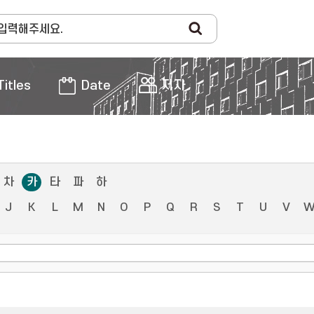
Titles
Date
저자
차
카
타
파
하
J
K
L
M
N
O
P
Q
R
S
T
U
V