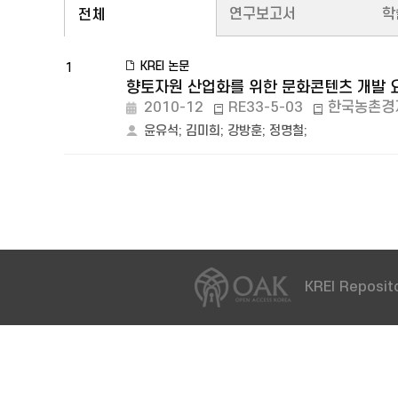
연구보고서
학
전체
KREI 논문
1
향토자원 산업화를 위한 문화콘텐츠 개발 
2010-12
RE33-5-03
한국농촌경
윤유석
;
김미희
;
강방훈
;
정명철
;
KREI Reposito