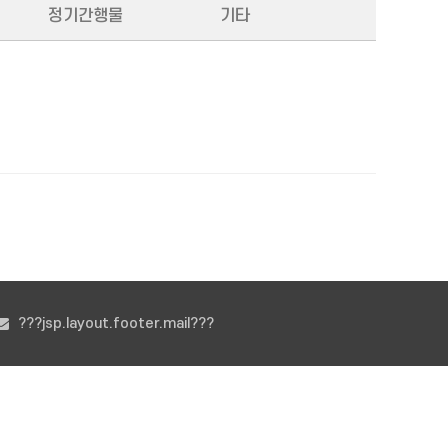
정기간행물
기타
???jsp.layout.footer.mail???