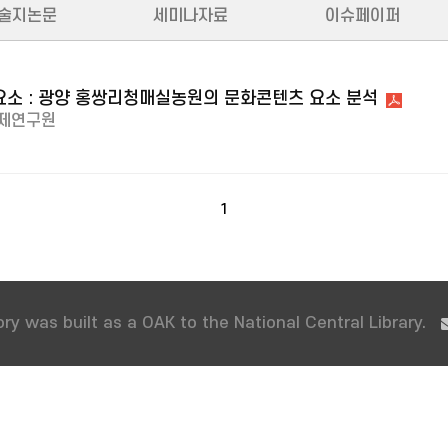
술지논문
세미나자료
이슈페이퍼
요소 : 광양 홍쌍리청매실농원의 문화콘텐츠 요소 분석
제연구원
1
ry was built as a OAK to the National Central Library.