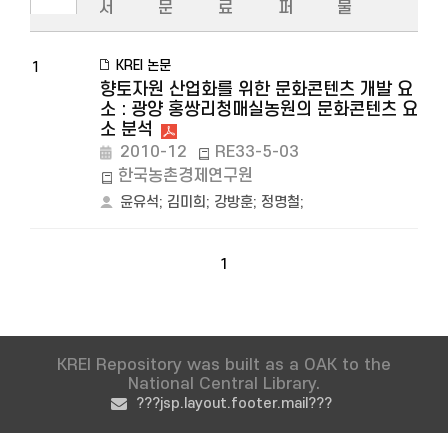
서
문
료
퍼
물
KREI 논문
1
향토자원 산업화를 위한 문화콘텐츠 개발 요
소 : 광양 홍쌍리청매실농원의 문화콘텐츠 요
소 분석
2010-12
RE33-5-03
한국농촌경제연구원
윤유석
;
김미희
;
강방훈
;
정명철
;
1
KREI Repository was built as a OAK to the
National Central Library.
???jsp.layout.footer.mail???