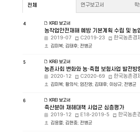
연구보고서
학
전체
KREI 보고서
4
농작업안전재해 예방 기본계획 수립 및 농
2019-07
C2019-23
한국농촌경
김미복
;
김태후
;
전병균
KREI 보고서
5
농촌사회 변화와 농·축협 보험사업 발전방
2020-12
C2020-69
한국농촌경
김미복
;
황의식
;
엄진영
;
김태후
;
이상규
;
전병균
KREI 보고서
6
축산분야 재해대책 사업군 심층평가
2019-12
E18-2019-5
한국농촌
김용렬
;
김현중
;
전병균