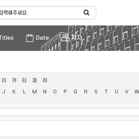
Titles
Date
저자
차
카
타
파
하
J
K
L
M
N
O
P
Q
R
S
T
U
V