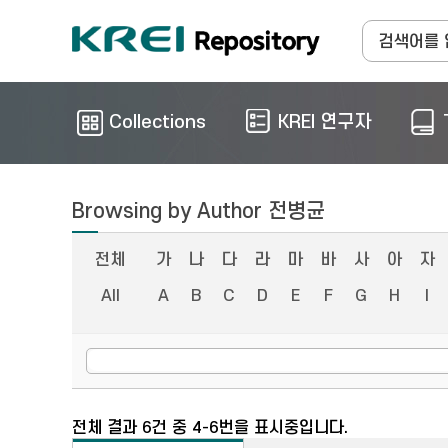
Collections
KREI 연구자
Browsing by Author 전병균
전체
가
나
다
라
마
바
사
아
자
All
A
B
C
D
E
F
G
H
I
전체 결과 6건 중 4-6번을 표시중입니다.