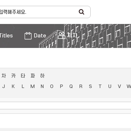
Titles
Date
저자
차
카
타
파
하
J
K
L
M
N
O
P
Q
R
S
T
U
V