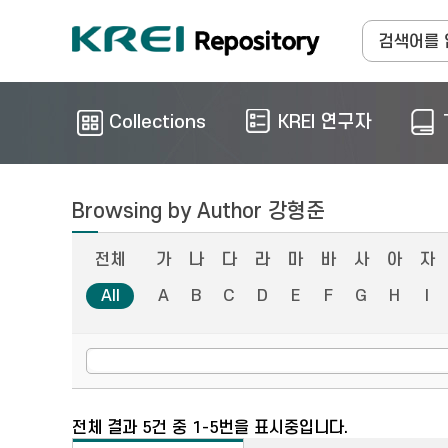
Collections
KREI 연구자
Browsing by Author 강형준
전체
가
나
다
라
마
바
사
아
자
All
A
B
C
D
E
F
G
H
I
전체 결과 5건 중 1-5번을 표시중입니다.