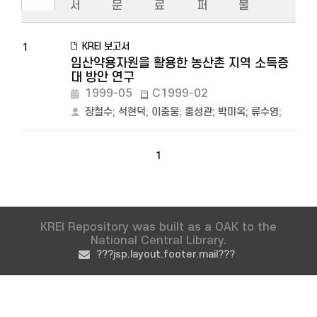
서
문
료
퍼
물
KREI 보고서
1
임산약용자원을 활용한 농산촌 지역 소득증
대 방안 연구
1999-05
C1999-02
장철수
;
석현덕
;
이중웅
;
홍성관
;
박미옥
;
류수영
;
1
KREI Repository was built as a OAK to the
National Central Library.
???jsp.layout.footer.mail???