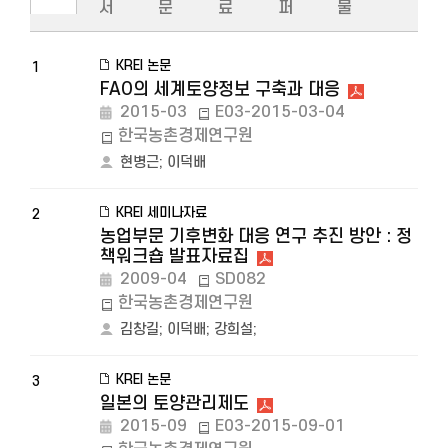
서
문
료
퍼
물
KREI 논문
1
FAO의 세계토양정보 구축과 대응
2015-03
E03-2015-03-04
한국농촌경제연구원
현병근
;
이덕배
KREI 세미나자료
2
농업부문 기후변화 대응 연구 추진 방안 : 정
책워크숍 발표자료집
2009-04
SD082
한국농촌경제연구원
김창길
;
이덕배
;
강희설
;
KREI 논문
3
일본의 토양관리제도
2015-09
E03-2015-09-01