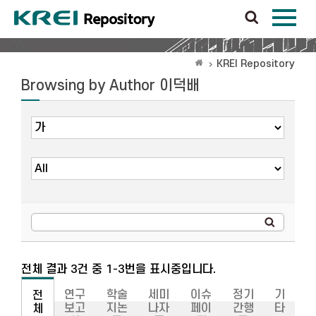
KREI Repository
Browsing by Author 이덕배
전체 결과 3건 중 1-3번을 표시중입니다.
연구
학술
세미
이슈
정기
기
전
보고
지논
나자
페이
간행
타
체