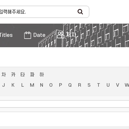
Titles
Date
저자
차
카
타
파
하
J
K
L
M
N
O
P
Q
R
S
T
U
V