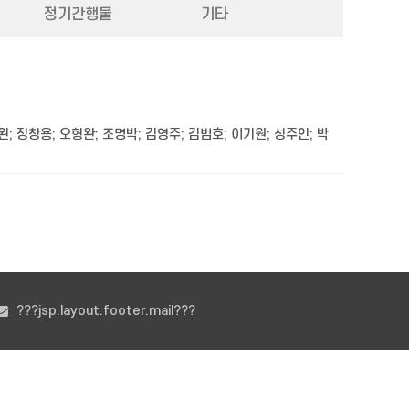
정기간행물
기타
왼
;
정창용
;
오형완
;
조명박
;
김영주
;
김범호
;
이기원
;
성주인
;
박
???jsp.layout.footer.mail???