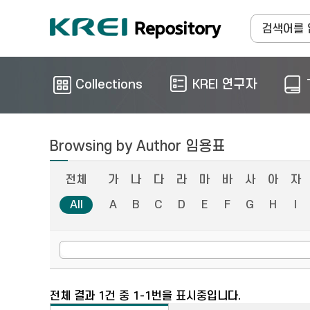
Collections
KREI 연구자
Browsing by Author 임용표
전체
가
나
다
라
마
바
사
아
자
All
A
B
C
D
E
F
G
H
I
전체 결과 1건 중 1-1번을 표시중입니다.