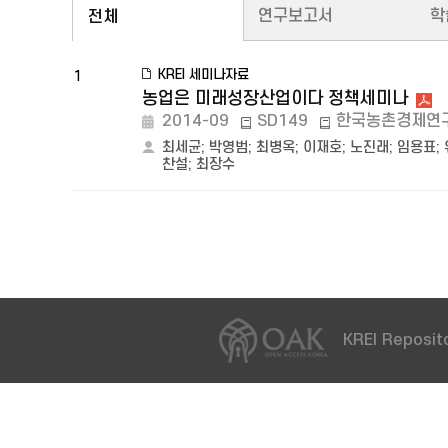
연구보고서
학
전체
KREI 세미나자료
1
농업은 미래성장산업이다 정책세미나
2014-09
SD149
한국농촌경제연
최세균
;
박영범
;
최병옥
;
이재호
;
노진래
;
임용표
;
찬설
;
최장수
KREI Reposito