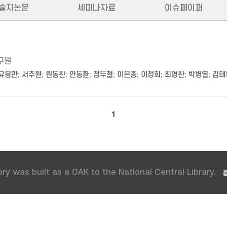
술지논문
세미나자료
이슈페이퍼
구원
유용만
;
서주원
;
원동찬
;
안동환
;
정두철
;
이은종
;
이정희
;
최영찬
;
박병열
;
김태
1
ry was built as a OAK to the National Central Library.