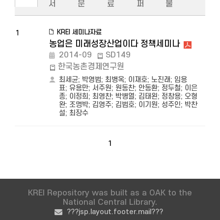
서
문
료
퍼
물
KREI 세미나자료
1
농업은 미래성장산업이다 정책세미나
2014-09
SD149
한국농촌경제연구원
최세균
;
박영범
;
최병옥
;
이재호
;
노진래
;
임용
표
;
유용만
;
서주원
;
원동찬
;
안동환
;
정두철
;
이은
종
;
이정희
;
최영찬
;
박병열
;
김태왼
;
정창용
;
오형
완
;
조명박
;
김영주
;
김범호
;
이기원
;
성주인
;
박찬
설
;
최장수
1
KREI Repository was built as a OAK to the
National Central Library.
???jsp.layout.footer.mail???