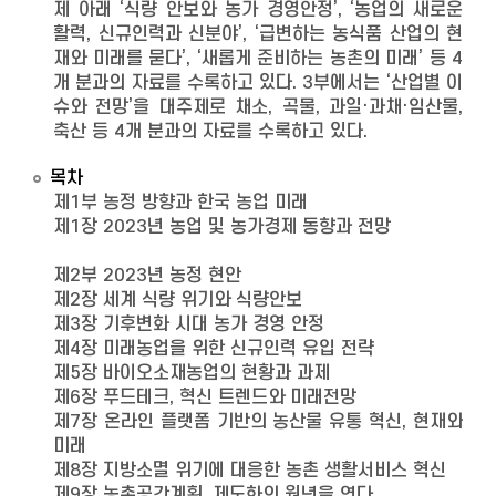
제 아래 ‘식량 안보와 농가 경영안정’, ‘농업의 새로운
활력, 신규인력과 신분야’, ‘급변하는 농식품 산업의 현
재와 미래를 묻다’, ‘새롭게 준비하는 농촌의 미래’ 등 4
개 분과의 자료를 수록하고 있다. 3부에서는 ‘산업별 이
슈와 전망’을 대주제로 채소, 곡물, 과일·과채·임산물,
축산 등 4개 분과의 자료를 수록하고 있다.
목차
제1부 농정 방향과 한국 농업 미래
제1장 2023년 농업 및 농가경제 동향과 전망
제2부 2023년 농정 현안
제2장 세계 식량 위기와 식량안보
제3장 기후변화 시대 농가 경영 안정
제4장 미래농업을 위한 신규인력 유입 전략
제5장 바이오소재농업의 현황과 과제
제6장 푸드테크, 혁신 트렌드와 미래전망
제7장 온라인 플랫폼 기반의 농산물 유통 혁신, 현재와
미래
제8장 지방소멸 위기에 대응한 농촌 생활서비스 혁신
제9장 농촌공간계획, 제도화의 원년을 연다