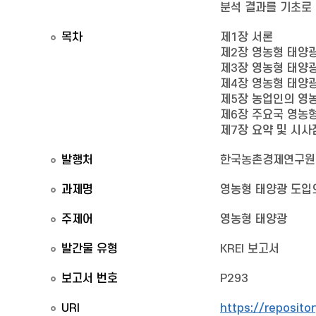
분석 결과를 기초로
목차
제1장 서론
제2장 영농형 태양광
제3장 영농형 태양광
제4장 영농형 태양
제5장 농업인의 영
제6장 주요국 영농형
제7장 요약 및 시사
발행처
한국농촌경제연구원
과제명
영농형 태양광 도입
주제어
영농형 태양광
발간물 유형
KREI 보고서
보고서 번호
P293
URI
https://reposito