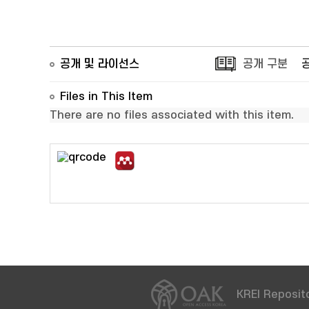
공개 및 라이선스
공개 구분
Files in This Item
There are no files associated with this item.
KREI Reposito