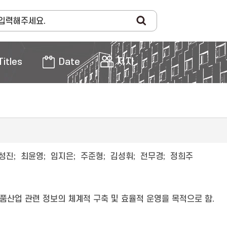
Titles
Date
저자
성진
;
최윤영
;
임지은
;
주준형
;
김성휘
;
전무경
;
정희주
품산업 관련 정보의 체계적 구축 및 효율적 운영을 목적으로 함.