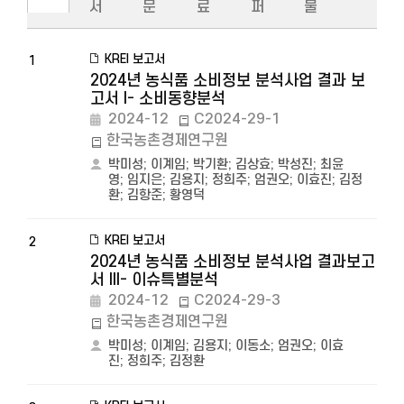
서
문
료
퍼
물
KREI 보고서
1
2024년 농식품 소비정보 분석사업 결과 보
고서 I- 소비동향분석
2024-12
C2024-29-1
한국농촌경제연구원
박미성
;
이계임
;
박기환
;
김상효
;
박성진
;
최윤
영
;
임지은
;
김용지
;
정희주
;
엄권오
;
이효진
;
김정
환
;
김항준
;
황영덕
KREI 보고서
2
2024년 농식품 소비정보 분석사업 결과보고
서 III- 이슈특별분석
2024-12
C2024-29-3
한국농촌경제연구원
박미성
;
이계임
;
김용지
;
이동소
;
엄권오
;
이효
진
;
정희주
;
김정환