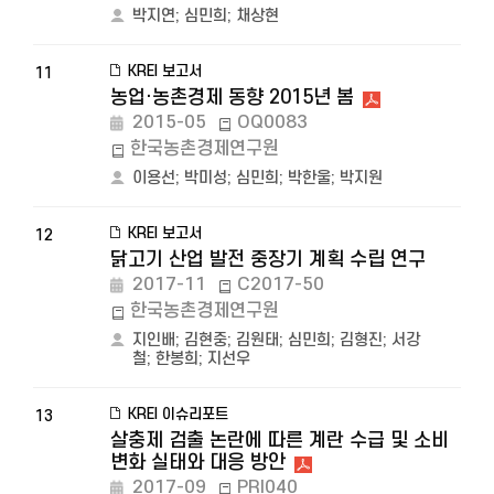
박지연
;
심민희
;
채상현
KREI 보고서
11
농업·농촌경제 동향 2015년 봄
2015-05
OQ0083
한국농촌경제연구원
이용선
;
박미성
;
심민희
;
박한울
;
박지원
KREI 보고서
12
닭고기 산업 발전 중장기 계획 수립 연구
2017-11
C2017-50
한국농촌경제연구원
지인배
;
김현중
;
김원태
;
심민희
;
김형진
;
서강
철
;
한봉희
;
지선우
KREI 이슈리포트
13
살충제 검출 논란에 따른 계란 수급 및 소비
변화 실태와 대응 방안
2017-09
PRI040