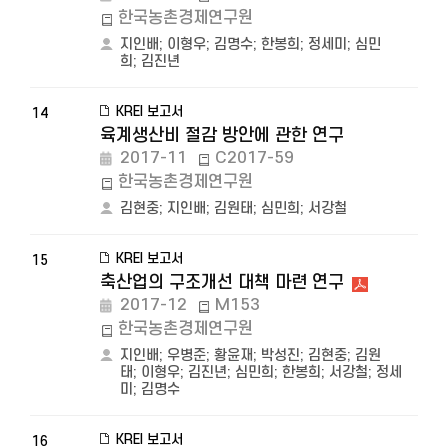
한국농촌경제연구원
지인배
;
이형우
;
김명수
;
한봉희
;
정세미
;
심민
희
;
김진년
KREI 보고서
14
육계생산비 절감 방안에 관한 연구
2017-11
C2017-59
한국농촌경제연구원
김현중
;
지인배
;
김원태
;
심민희
;
서강철
KREI 보고서
15
축산업의 구조개선 대책 마련 연구
2017-12
M153
한국농촌경제연구원
지인배
;
우병준
;
황윤재
;
박성진
;
김현중
;
김원
태
;
이형우
;
김진년
;
심민희
;
한봉희
;
서강철
;
정세
미
;
김명수
KREI 보고서
16