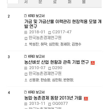
서
문
료
퍼
물
KREI 보고서
2
가금 및 가금산물 이력관리 현장적용 모델 개
발 연구
2018-01
C2017-47
한국농촌경제연구원
박성진
;
허덕
;
심민희
;
정세미
;
김명수
KREI 보고서
3
농산버섯 산업 현황과 관측 기법 연구
2010-07
D290
한국농촌경제연구원
신용광
;
한승용
;
심민희
;
반현정
;
KREI 보고서
4
농업·농촌경제 동향 2013년 가을
2013-11
OQ0077