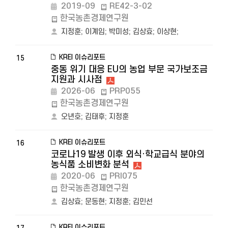
2019-09
RE42-3-02
한국농촌경제연구원
지정훈
;
이계임
;
박미성
;
김상효
;
이상현
;
KREI 이슈리포트
15
중동 위기 대응 EU의 농업 부문 국가보조금
지원과 시사점
2026-06
PRP055
한국농촌경제연구원
오년호
;
김태후
;
지정훈
KREI 이슈리포트
16
코로나19 발생 이후 외식·학교급식 분야의
농식품 소비변화 분석
2020-06
PRI075
한국농촌경제연구원
김상효
;
문동현
;
지정훈
;
김민선
KREI 이슈리포트