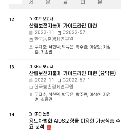
서
문
료
퍼
물
KREI 보고서
12
산림보전지불제 가이드라인 마련
2022-11
C2022-57
한국농촌경제연구원
구자춘
;
석현덕
;
박규은
;
박주원
;
이상현
;
지정
훈
;
최종권
KREI 보고서
13
산림보전지불제 가이드라인 마련 (요약본)
2022-11
C2022-57-1
한국농촌경제연구원
구자춘
;
석현덕
;
박규은
;
박주원
;
이상현
;
지정
훈
;
최종권
KREI 논문
14
용도차별화 AIDS모형을 이용한 가공식품 수
요 분석