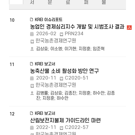
서
문
료
퍼
물
KREI 이슈리포트
10
농업인 경제심리지수 개발 및 시범조사 결과
2026-02
PRN234
한국농촌경제연구원
김상효
;
이소영
;
이기현
;
지정훈
;
임준혁
KREI 보고서
11
농축산물 소비 활성화 방안 연구
2020-11
C2020-51
한국농촌경제연구원
김병률
;
김상효
;
김종진
;
지정훈
;
하수안
;
김종
진
;
지정훈
;
하수안
KREI 보고서
12
산림보전지불제 가이드라인 마련
2022-11
C2022-57
한국농촌경제연구원