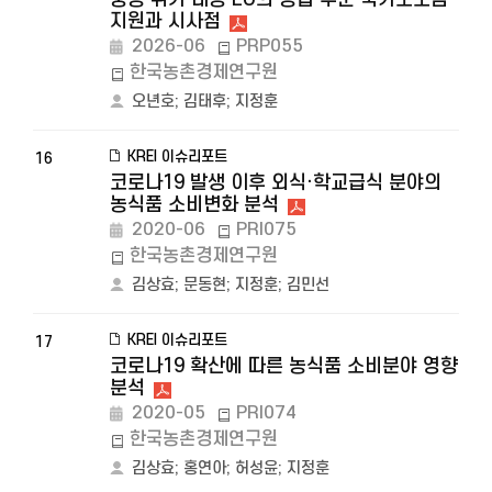
지원과 시사점
2026-06
PRP055
한국농촌경제연구원
오년호
;
김태후
;
지정훈
KREI 이슈리포트
16
코로나19 발생 이후 외식·학교급식 분야의
농식품 소비변화 분석
2020-06
PRI075
한국농촌경제연구원
김상효
;
문동현
;
지정훈
;
김민선
KREI 이슈리포트
17
코로나19 확산에 따른 농식품 소비분야 영향
분석
2020-05
PRI074
한국농촌경제연구원
김상효
;
홍연아
;
허성윤
;
지정훈