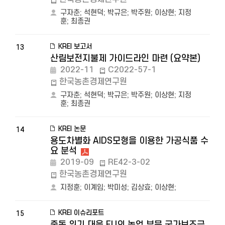
구자춘
;
석현덕
;
박규은
;
박주원
;
이상현
;
지정
훈
;
최종권
KREI 보고서
13
산림보전지불제 가이드라인 마련 (요약본)
2022-11
C2022-57-1
한국농촌경제연구원
구자춘
;
석현덕
;
박규은
;
박주원
;
이상현
;
지정
훈
;
최종권
KREI 논문
14
용도차별화 AIDS모형을 이용한 가공식품 수
요 분석
2019-09
RE42-3-02
한국농촌경제연구원
지정훈
;
이계임
;
박미성
;
김상효
;
이상현
;
KREI 이슈리포트
15
중동 위기 대응 EU의 농업 부문 국가보조금