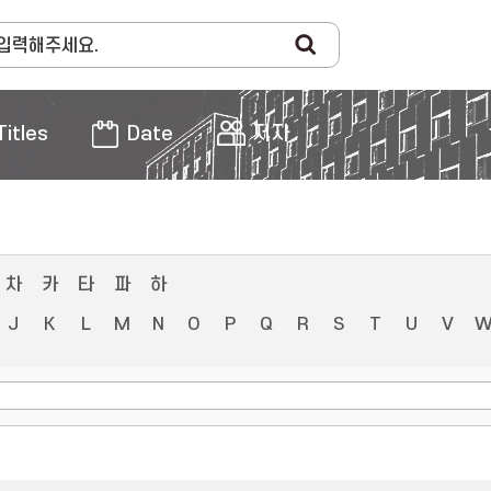
Titles
Date
저자
차
카
타
파
하
J
K
L
M
N
O
P
Q
R
S
T
U
V