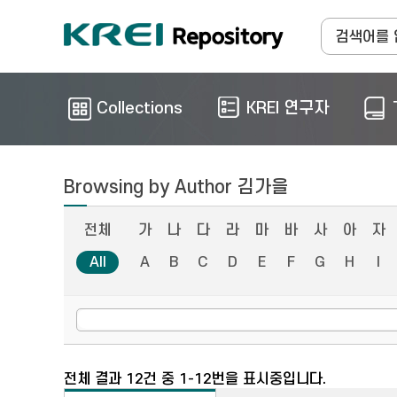
Collections
KREI 연구자
Browsing by Author 김가을
전체
가
나
다
라
마
바
사
아
자
All
A
B
C
D
E
F
G
H
I
전체 결과 12건 중 1-12번을 표시중입니다.