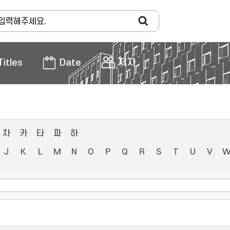
Titles
Date
저자
차
카
타
파
하
J
K
L
M
N
O
P
Q
R
S
T
U
V