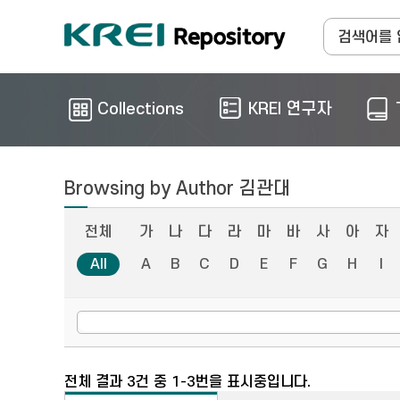
Collections
KREI 연구자
Browsing by Author 김관대
전체
가
나
다
라
마
바
사
아
자
All
A
B
C
D
E
F
G
H
I
전체 결과 3건 중 1-3번을 표시중입니다.