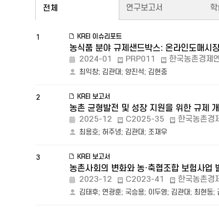
연구보고서
학
전체
KREI 이슈리포트
1
농식품 분야 규제샌드박스: 온라인도매시
2024-01
PRP011
한국농촌경제
최익창
;
김관대
;
양진석
;
김현중
KREI 보고서
2
농촌 균형발전 및 성장 지원을 위한 규제 
2025-12
C2025-35
한국농촌경
최용호
;
허주녕
;
김관대
;
조재우
KREI 보고서
3
농촌사회의 변화와 농·축협조합 보험사업 
2023-12
C2023-41
한국농촌경
김태후
;
연광훈
;
국승용
;
이두영
;
김관대
;
최현동
;