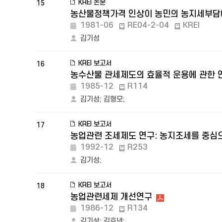
KREI 논문
15
농산물정책가격 인상이 농민의 농지세부담
1981-06
RE04-2-04
KREI
김기성
KREI 보고서
16
농수산물 관세제도의 효율적 운용에 관한 
1985-12
R114
김기성
;
김형모
;
KREI 보고서
17
농업관련 조세제도 연구: 농지조세를 중심
1992-12
R253
김기성
;
KREI 보고서
18
농업관련세제 개선연구
1986-12
R134
김기성
;
김호년
;