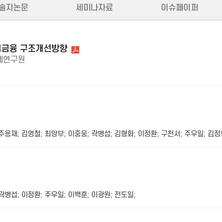
술지논문
세미나자료
이슈페이퍼
업금융 구조개선방향
제연구원
주용재
;
김영철
;
최양부
;
이중웅
;
곽병섭
;
김형화
;
이정환
;
구천서
;
주우일
;
김정
곽병섭
;
이정환
;
주우일
;
이백훈
;
이광원
;
전도일
;