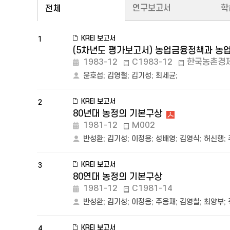
연구보고서
학
전체
KREI 보고서
1
(5차년도 평가보고서) 농업금융정책과 농
1983-12
C1983-12
한국농촌경
윤호섭
;
김영철
;
김기성
;
최세균
;
KREI 보고서
2
80년대 농정의 기본구상
1981-12
M002
반성환
;
김기성
;
이정용
;
성배영
;
김영식
;
허신행
;
KREI 보고서
3
80연대 농정의 기본구상
1981-12
C1981-14
반성환
;
김기성
;
이정용
;
주용재
;
김영철
;
최양부
;
KREI 보고서
4