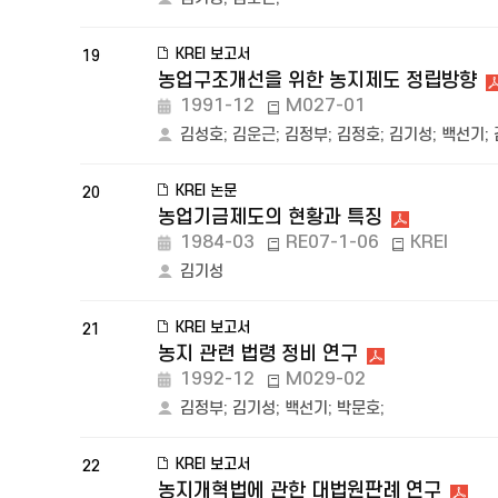
KREI 보고서
19
농업구조개선을 위한 농지제도 정립방향
1991-12
M027-01
김성호
;
김운근
;
김정부
;
김정호
;
김기성
;
백선기
;
KREI 논문
20
농업기금제도의 현황과 특징
1984-03
RE07-1-06
KREI
김기성
KREI 보고서
21
농지 관련 법령 정비 연구
1992-12
M029-02
김정부
;
김기성
;
백선기
;
박문호
;
KREI 보고서
22
농지개혁법에 관한 대법원판례 연구