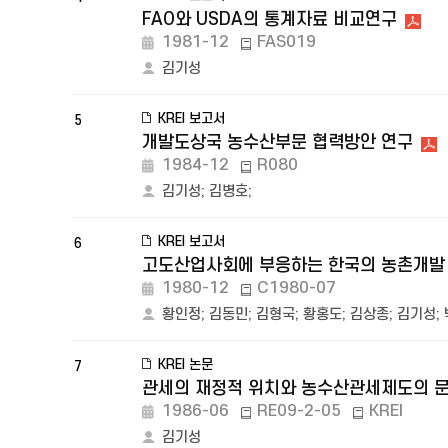
FAO와 USDA의 통계자료 비교연구
1981-12
FAS019
김기성
KREI 보고서
5
개발도상국 농수산부문 협력방안 연구
1984-12
R080
김기성
;
김병호
;
KREI 보고서
6
고도산업사회에 부응하는 한국의 농촌개발
1980-12
C1980-07
황인정
;
김동민
;
김형국
;
황홍도
;
김상종
;
김기성
;
KREI 논문
7
관세의 재정적 위치와 농수산관세제도의 
1986-06
RE09-2-05
KREI
김기성