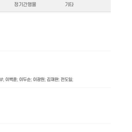
정기간행물
기타
부
;
이백훈
;
이두순
;
이광원
;
김재완
;
전도일
;