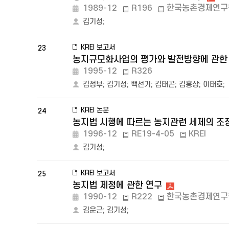
1989-12
R196
한국농촌경제연구
김기성
;
KREI 보고서
23
농지규모화사업의 평가와 발전방향에 관한
1995-12
R326
김정부
;
김기성
;
백선기
;
김태곤
;
김홍상
;
이태호
;
KREI 논문
24
농지법 시행에 따르는 농지관련 세제의 조정
1996-12
RE19-4-05
KREI
김기성
;
KREI 보고서
25
농지법 제정에 관한 연구
1990-12
R222
한국농촌경제연구
김운근
;
김기성
;