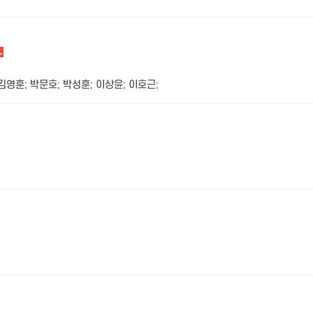
김영훈
;
박문호
;
박성훈
;
이상윤
;
이호근
;