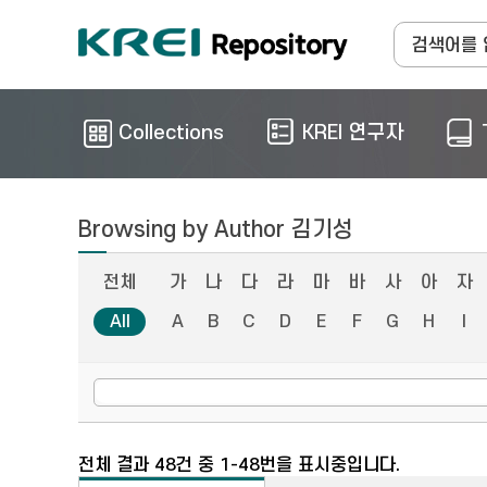
Collections
KREI 연구자
Browsing by Author 김기성
전체
가
나
다
라
마
바
사
아
자
All
A
B
C
D
E
F
G
H
I
전체 결과 48건 중 1-48번을 표시중입니다.