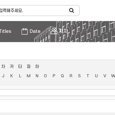
Titles
Date
저자
차
카
타
파
하
J
K
L
M
N
O
P
Q
R
S
T
U
V