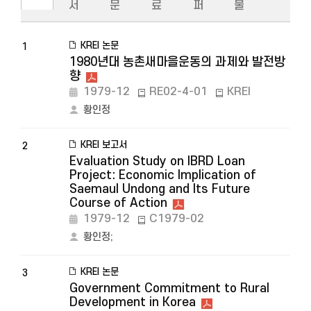
서
문
료
퍼
물
KREI 논문
1
1980년대 농촌새마을운동의 과제와 발전방
향
1979-12
RE02-4-01
KREI
황인정
KREI 보고서
2
Evaluation Study on IBRD Loan
Project: Economic Implication of
Saemaul Undong and Its Future
Course of Action
1979-12
C1979-02
황인정
;
KREI 논문
3
Government Commitment to Rural
Development in Korea