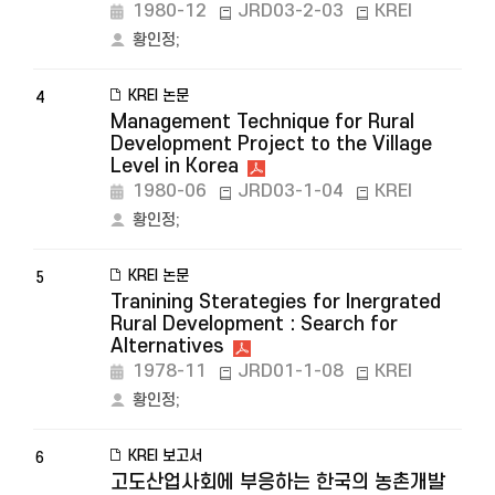
1980-12
JRD03-2-03
KREI
황인정
;
KREI 논문
4
Management Technique for Rural
Development Project to the Village
Level in Korea
1980-06
JRD03-1-04
KREI
황인정
;
KREI 논문
5
Tranining Sterategies for Inergrated
Rural Development : Search for
Alternatives
1978-11
JRD01-1-08
KREI
황인정
;
KREI 보고서
6
고도산업사회에 부응하는 한국의 농촌개발