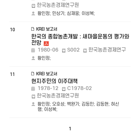
한국농촌경제연구원
황인정
;
민상기
;
심재웅
;
이성복
;
KREI 보고서
10
한국의 종합농촌개발 : 새마을운동의 평가와
전망
1980-06
S002
한국농촌경제연구
황인정
;
KREI 보고서
11
현지주민의 이주대책
1978-12
C1978-02
한국농촌경제연구원
황인정
;
오호성
;
백완기
;
김동민
;
김동현
;
허신
행
;
이성복
;
1