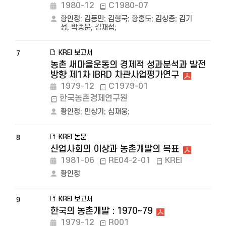
1980-12
C1980-07
황인정
;
김동민
;
김형국
;
황홍도
;
김상종
;
김기
성
;
박종문
;
김재섭
;
KREI 보고서
7
농촌 새마을운동의 경제적 성과분석과 발전
방향 제1차 IBRD 차관사업평가연구
1979-12
C1979-01
한국농촌경제연구원
황인정
;
민상기
;
심재웅
;
KREI 논문
8
산업사회의 이상과 농촌개발의 목표
1981-06
RE04-2-01
KREI
황인정
KREI 보고서
9
한국의 농촌개발 : 1970~79
1979-12
R001