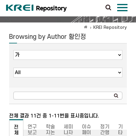
KREI Repository
Browsing by Author 황인정
전체 결과 11건 중 1-11번을 표시중입니다.
연구
학술
세미
이슈
정기
기
전
보고
지논
나자
페이
간행
타
체