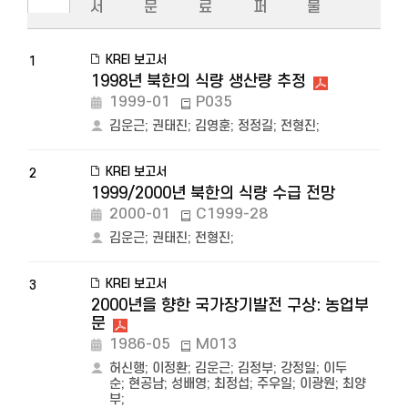
서
문
료
퍼
물
KREI 보고서
1
1998년 북한의 식량 생산량 추정
1999-01
P035
김운근
;
권태진
;
김영훈
;
정정길
;
전형진
;
KREI 보고서
2
1999/2000년 북한의 식량 수급 전망
2000-01
C1999-28
김운근
;
권태진
;
전형진
;
KREI 보고서
3
2000년을 향한 국가장기발전 구상: 농업부
문
1986-05
M013
허신행
;
이정환
;
김운근
;
김정부
;
강정일
;
이두
순
;
현공남
;
성배영
;
최정섭
;
주우일
;
이광원
;
최양
부
;