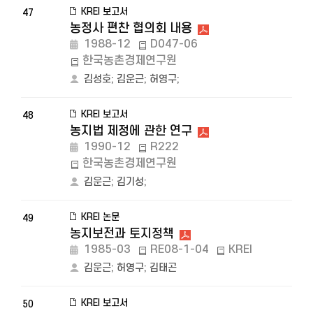
KREI 보고서
47
농정사 편찬 협의회 내용
1988-12
D047-06
한국농촌경제연구원
김성호
;
김운근
;
허영구
;
KREI 보고서
48
농지법 제정에 관한 연구
1990-12
R222
한국농촌경제연구원
김운근
;
김기성
;
KREI 논문
49
농지보전과 토지정책
1985-03
RE08-1-04
KREI
김운근
;
허영구
;
김태곤
KREI 보고서
50