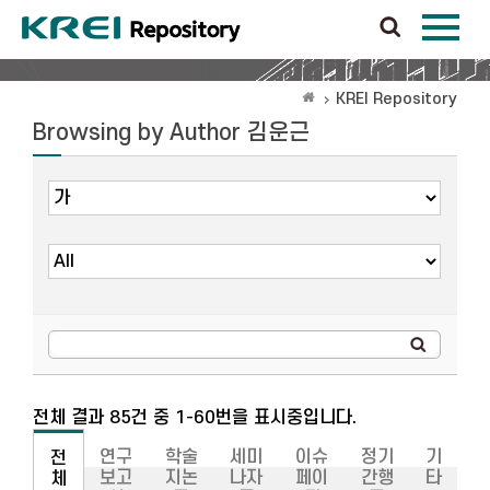
KREI Repository
Browsing by Author 김운근
전체 결과 85건 중 1-60번을 표시중입니다.
연구
학술
세미
이슈
정기
기
전
보고
지논
나자
페이
간행
타
체