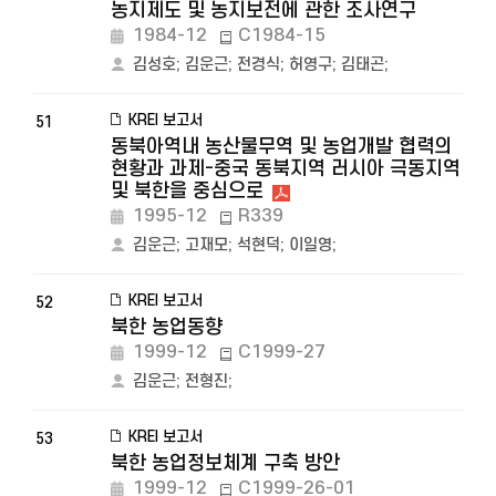
농지제도 및 농지보전에 관한 조사연구
1984-12
C1984-15
김성호
;
김운근
;
전경식
;
허영구
;
김태곤
;
KREI 보고서
51
동북아역내 농산물무역 및 농업개발 협력의
현황과 과제-중국 동북지역 러시아 극동지역
및 북한을 중심으로
1995-12
R339
김운근
;
고재모
;
석현덕
;
이일영
;
KREI 보고서
52
북한 농업동향
1999-12
C1999-27
김운근
;
전형진
;
KREI 보고서
53
북한 농업정보체계 구축 방안
1999-12
C1999-26-01