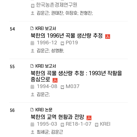
한국농촌경제연구원
김운근
;
권태진
;
이장호
;
전형진
;
KREI 보고서
54
북한의 1996년 곡물 생산량 추정
1996-12
P019
김운근
;
성명환
;
KREI 보고서
55
북한의 곡물 생산량 추정 : 1993년 작황을
중심으로
1994-08
M037
김운근
;
KREI 논문
56
북한의 교역 현황과 전망
1995-03
RE18-1-07
KREI
최세균
;
김운근