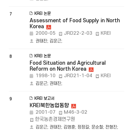
KREI 논문
7
Assessment of Food Supply in North
Korea
2000-05
JRD22-2-03
KREI
권태진
;
김운근
;
KREI 논문
8
Food Situation and Agricultural
Reform on North Korea
1998-10
JRD21-1-04
KREI
김운근
;
권태진
;
KREI 보고서
9
KREI북한농업동향
2001-07
M46-3-02
한국농촌경제연구원
김운근
;
권태진
;
김영훈
;
정정길
;
문순철
;
전형진
;