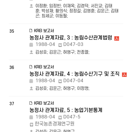
이정환
;
임정빈
;
이재옥
;
김경덕
;
서진교
;
김태
훈
;
박성재
;
황의식
;
정정길
;
김영훈
;
김운근
;
김태
곤
;
최세균
;
이동필
;
KREI 보고서
35
농정사 관계자료, 3 : 농림수산관계법령
1988-04
D047-03
김성호
;
김운근
;
허영구
;
전종열
;
KREI 보고서
36
농정사 관계자료, 4 : 농림수산기구 및 조직
1988-04
D047-04
김성호
;
김운근
;
허영구
;
이정명
;
KREI 보고서
37
농정사 관계자료, 5 : 농업기본통계
1988-04
D047-5
한국농촌경제연구원
김성호
;
김운근
;
허영구