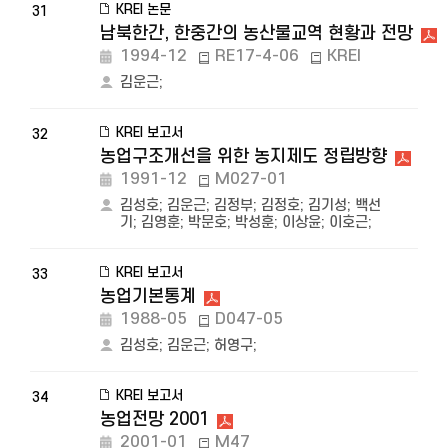
KREI 논문
31
남북한간, 한중간의 농산물교역 현황과 전망
1994-12
RE17-4-06
KREI
김운근
;
KREI 보고서
32
농업구조개선을 위한 농지제도 정립방향
1991-12
M027-01
김성호
;
김운근
;
김정부
;
김정호
;
김기성
;
백선
기
;
김영훈
;
박문호
;
박성훈
;
이상윤
;
이호근
;
KREI 보고서
33
농업기본통계
1988-05
D047-05
김성호
;
김운근
;
허영구
;
KREI 보고서
34
농업전망 2001
2001-01
M47