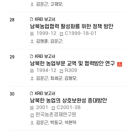
김운근
;
고재모
;
KREI 보고서
28
남북농업협력 활성화를 위한 정책 방안
1999-12
C1999-18-01
김영훈
;
김운근
;
KREI 보고서
29
남북한 농업부문 교역 및 협력방안 연구
1994-12
R309
김운근
;
최세균
;
김형모
;
KREI 보고서
30
남북한 농업의 상호보완성 증대방안
2001
C2001-38
한국농촌경제연구원
김운근
;
박동규
;
석현덕