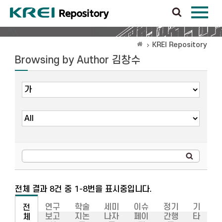
KREI Repository
Browsing by Author 김창수
전체 결과 8건 중 1-8번을 표시중입니다.
연구
학술
세미
이슈
정기
기
전
보고
지논
나자
페이
간행
타
체