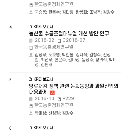
한국농촌경제연구원
국승용
;
한은수
;
김다정
;
한봉희
;
조남욱
;
김창수
KREI 보고서
4
농산물 수급조절매뉴얼 개선 방안 연구
2018-02
C2018-07
한국농촌경제연구원
김성우
;
노호영
;
박한울
;
강지석
;
김창수
;
신성
철
;
최선우
;
한은수
;
김다정
;
윤성주
;
황의식
;
박미
성
;
김원태
KREI 보고서
5
당류저감 정책 관련 논의동향과 과일산업의
대응과제
2016-10
P229
한국농촌경제연구원
박미성
;
신성철
;
김창수
KREI 보고서
6