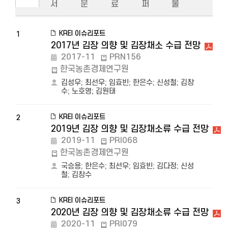
서
문
료
퍼
물
KREI 이슈리포트
1
2017년 김장 의향 및 김장채소 수급 전망
2017-11
PRN156
한국농촌경제연구원
김성우
;
최선우
;
임효빈
;
한은수
;
신성철
;
김창
수
;
노호영
;
김원태
KREI 이슈리포트
2
2019년 김장 의향 및 김장채소류 수급 전망
2019-11
PRI068
한국농촌경제연구원
국승용
;
한은수
;
최선우
;
임효빈
;
김다정
;
신성
철
;
김창수
KREI 이슈리포트
3
2020년 김장 의향 및 김장채소류 수급 전망
2020-11
PRI079