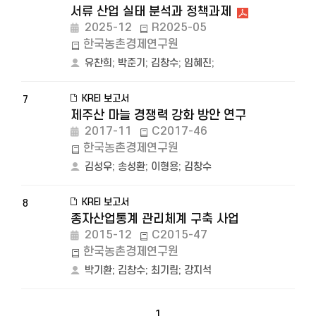
서류 산업 실태 분석과 정책과제
2025-12
R2025-05
한국농촌경제연구원
유찬희
;
박준기
;
김창수
;
임혜진
;
KREI 보고서
7
제주산 마늘 경쟁력 강화 방안 연구
2017-11
C2017-46
한국농촌경제연구원
김성우
;
송성환
;
이형용
;
김창수
KREI 보고서
8
종자산업통계 관리체계 구축 사업
2015-12
C2015-47
한국농촌경제연구원
박기환
;
김창수
;
최기림
;
강지석
1