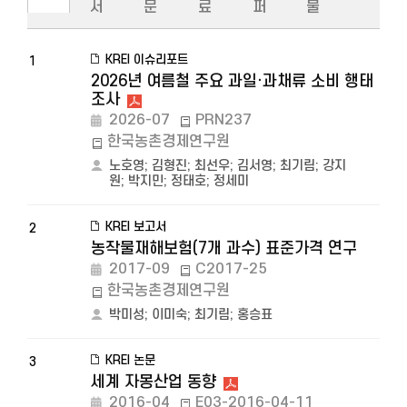
서
문
료
퍼
물
KREI 이슈리포트
1
2026년 여름철 주요 과일·과채류 소비 행태
조사
2026-07
PRN237
한국농촌경제연구원
노호영
;
김형진
;
최선우
;
김서영
;
최기림
;
강지
원
;
박지민
;
정태호
;
정세미
KREI 보고서
2
농작물재해보험(7개 과수) 표준가격 연구
2017-09
C2017-25
한국농촌경제연구원
박미성
;
이미숙
;
최기림
;
홍승표
KREI 논문
3
세계 자몽산업 동향
2016-04
E03-2016-04-11