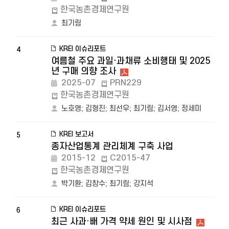
한국농촌경제연구원
최기림
KREI 이슈리포트
4
여름철 주요 과일·과채류 소비행태 및 2025
년 구매 의향 조사
2025-07
PRN229
한국농촌경제연구원
노호영
;
김형진
;
최선우
;
최기림
;
김서영
;
정세미
KREI 보고서
5
종자산업통계 관리체계 구축 사업
2015-12
C2015-47
한국농촌경제연구원
박기환
;
김창수
;
최기림
;
강지석
KREI 이슈리포트
6
최근 사과·배 가격 약세 원인 및 시사점