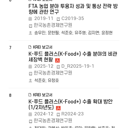
6
FTA 농업 분야 투융자 성과 및 통상 전략 방
향에 관한 연구
2019-11
C2019-35
한국농촌경제연구원
송우진
;
문한필
;
석준호
;
유주영
;
김지연
;
윤정현
KREI 보고서
7
K-푸드 플러스(K-Food+) 수출 분야의 비관
세장벽 현황
2025-12
D_R2025-19-1
한국농촌경제연구원
석준호
;
유정호
KREI 보고서
8
K-푸드 플러스(K-Food+) 수출 확대 방안
(1/2차년도)
2024-12
R2024-23
한국농촌경제연구원