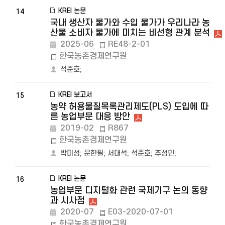
KREI 논문
14
국내 생산자 물가와 수입 물가가 우리나라 농
산물 소비자 물가에 미치는 비선형 관계 분석
2025-06
RE48-2-01
한국농촌경제연구원
석준호
;
KREI 보고서
15
농약 허용물질목록관리제도(PLS) 도입에 따
른 농업부문 대응 방안
2019-02
R867
한국농촌경제연구원
박미성
;
문한필
;
서대석
;
석준호
;
추성민
;
KREI 논문
16
농업부문 디지털화 관련 국제기구 논의 동향
과 시사점
2020-07
E03-2020-07-01
한국농촌경제연구원