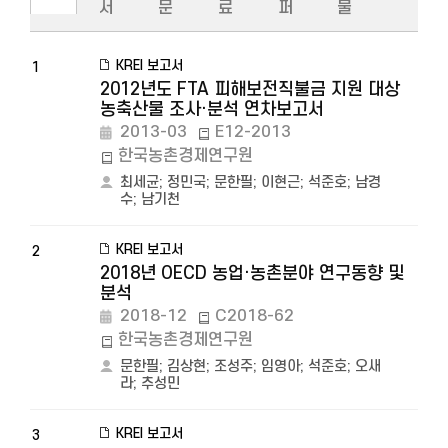
서
문
료
퍼
물
KREI 보고서
1
2012년도 FTA 피해보전직불금 지원 대상
농축산물 조사·분석 연차보고서
2013-03
E12-2013
한국농촌경제연구원
최세균
;
정민국
;
문한필
;
이현근
;
석준호
;
남경
수
;
남기천
KREI 보고서
2
2018년 OECD 농업·농촌분야 연구동향 및
분석
2018-12
C2018-62
한국농촌경제연구원
문한필
;
김상현
;
조성주
;
임영아
;
석준호
;
오새
라
;
추성민
KREI 보고서
3