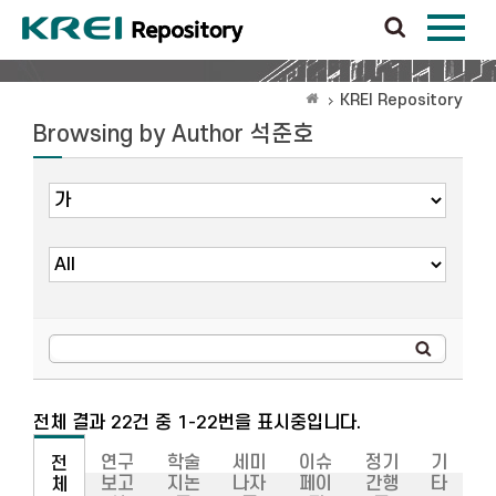
KREI Repository
Browsing by Author 석준호
전체 결과 22건 중 1-22번을 표시중입니다.
연구
학술
세미
이슈
정기
기
전
보고
지논
나자
페이
간행
타
체