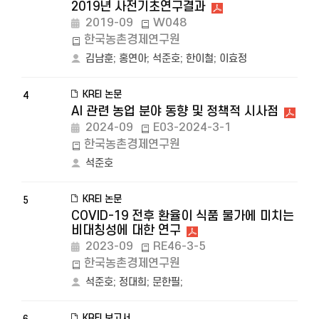
2019년 사전기초연구결과
2019-09
W048
한국농촌경제연구원
김남훈
;
홍연아
;
석준호
;
한이철
;
이효정
KREI 논문
4
AI 관련 농업 분야 동향 및 정책적 시사점
2024-09
E03-2024-3-1
한국농촌경제연구원
석준호
KREI 논문
5
COVID-19 전후 환율이 식품 물가에 미치는
비대칭성에 대한 연구
2023-09
RE46-3-5
한국농촌경제연구원
석준호
;
정대희
;
문한필
;
KREI 보고서