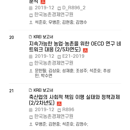
분석
2019-12
D_R896_2
한국농촌경제연구원
석준호
;
우병준
;
김현중
;
김명수
KREI 보고서
20
지속가능한 농업·농촌을 위한 OECD 연구 네
트워크 대응 (2/5차연도)
2019-12
E21-2019
한국농촌경제연구원
문한필
;
김상효
;
성재훈
;
조성주
;
석준호
;
추성
민
;
박수연
KREI 보고서
21
축산업의 사회적 책임 이행 실태와 정책과제
(2/2차년도)
2019-12
R896
한국농촌경제연구원
우병준
;
김현중
;
석준호
;
김명수
;