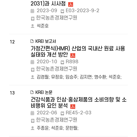
2031)과 시사점
2023-09
E03-2023-9-2
한국농촌경제연구원
석준호
KREI 보고서
12
가정간편식(HMR) 산업의 국내산 원료 사용
실태와 개선 방안
2020-10
R898
한국농촌경제연구원
김경필
;
유정호
;
임승주
;
김지연
;
명수환
;
석준호
;
KREI 논문
13
건강식품과 인삼·홍삼제품의 소비의향 및 소
비행위 요인 분석
2022-06
RE45-2-03
한국농촌경제연구원
주종윤
;
석준호
;
문한필
;