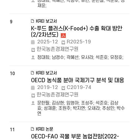
정대희
;
곽혜선
;
박동주
;
류민
;
문한필
;
석준호
;
정
재윤
;
KREI 보고서
9
K-푸드 플러스(K-Food+) 수출 확대 방안
(2/2차년도)
2025-12
R2025-19
한국농촌경제연구원
정대희
;
남경수
;
곽혜선
;
유사라
;
석준호
;
유정호
;
KREI 보고서
10
OECD 농식품 분야 국제기구 분석 및 대응
2019-12
C2019-74
한국농촌경제연구원
문한필
;
김상현
;
임영아
;
조성주
;
석준호
;
김상
효
;
성재훈
;
조원주
;
박지연
;
오새라
;
추성민
;
박수
연
KREI 논문
11
OECD-FAO 곡물 부문 농업전망(2022-