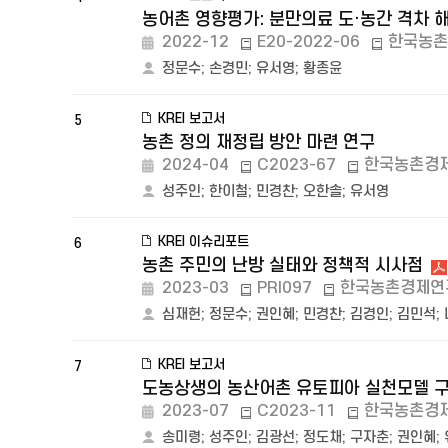
농어촌 영향평가: 분만의료 도·농간 격차 
2022-12
E20-2022-06
한국농촌
정문수
;
손경민
;
유서영
;
황종윤
KREI 보고서
5
농촌 정의 재정립 방안 마련 연구
2024-04
C2023-67
한국농촌경
성주인
;
한이철
;
민경찬
;
오한솔
;
유서영
KREI 이슈리포트
6
농촌 주민의 난방 실태와 정책적 시사점
2023-03
PRI097
한국농촌경제연
심재헌
;
정문수
;
권인혜
;
민경찬
;
김경인
;
김민석
;
KREI 보고서
7
도농상생의 농산어촌 유토피아 실천모델 구
2023-07
C2023-11
한국농촌경
송미령
;
성주인
;
김광선
;
정도채
;
구자춘
;
권인혜
;