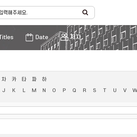
Titles
Date
저자
차
카
타
파
하
J
K
L
M
N
O
P
Q
R
S
T
U
V