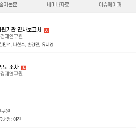
술지논문
세미나자료
이슈페이퍼
문지원기관 연차보고서
경제연구원
김민석
;
나현수
;
손경민
;
유서영
만족도 조사
경제연구원
연구원
유서영
;
이진