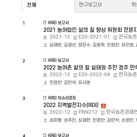
연구보고서
학
전체
KREI 보고서
1
2021 농어업인 삶의 질 향상 위원회 전
2021-12
E20-2021-01
한국농촌
심재헌
;
김광선
;
정문수
;
김용욱
;
민경찬
;
유은영
;
KREI 보고서
2
2022 농어촌 삶의 질 실태와 주민 정주 
2022-12
E20-2022-04
한국농촌
민경찬
;
김민석
;
유서영
KREI 이슈리포트
3
2022 지역발전지수(RDI)
2022-12
PRN212
한국농촌경제
송미령
;
성주인
;
심재헌
;
민경찬
;
김민석
;
손경민
;
KREI 보고서
4