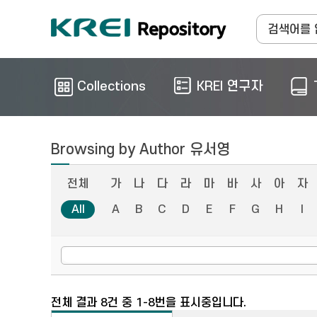
Collections
KREI 연구자
Browsing by Author 유서영
전체
가
나
다
라
마
바
사
아
자
All
A
B
C
D
E
F
G
H
I
전체 결과 8건 중 1-8번을 표시중입니다.