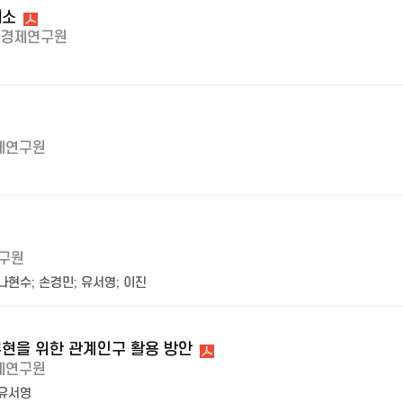
해소
경제연구원
제연구원
구원
나현수
;
손경민
;
유서영
;
이진
현을 위한 관계인구 활용 방안
제연구원
유서영