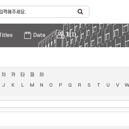
Titles
Date
저자
차
카
타
파
하
J
K
L
M
N
O
P
Q
R
S
T
U
V