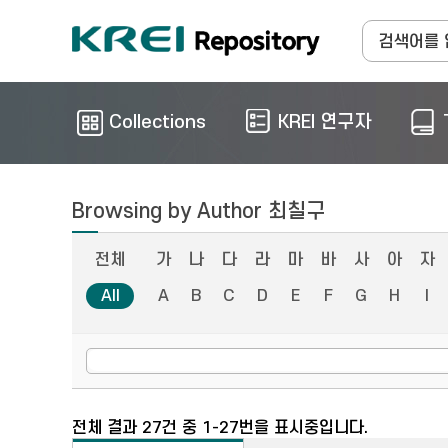
Collections
KREI 연구자
Browsing by Author 최칠구
전체
가
나
다
라
마
바
사
아
자
All
A
B
C
D
E
F
G
H
I
전체 결과 27건 중 1-27번을 표시중입니다.