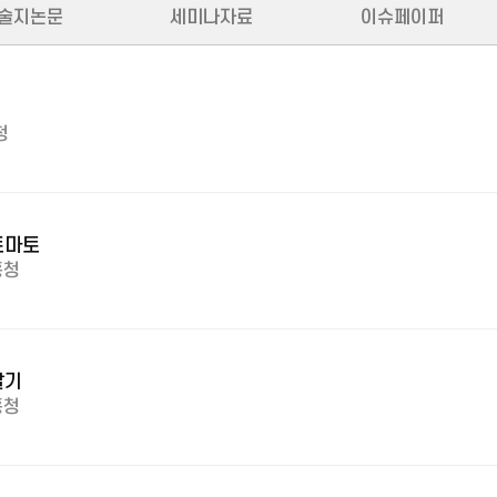
술지논문
세미나자료
이슈페이퍼
청
 토마토
흥청
딸기
흥청