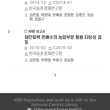
2014-12
C2014-61
한국농촌경제연구원
김연중
;
박현태
;
한혜성
;
문동현
;
김종진
;
윤승
원
;
최칠구
KREI 보고서
7
태안화력 온배수의 농업부문 활용 타당성 검
토
2016-02
C2016-02
한국농촌경제연구원
김연중
;
박현태
;
박영구
;
윤승원
1
KREI Repository was built as a OAK to the
National Central Library.
???jsp.layout.footer.mail???