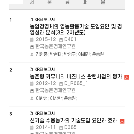
서
문
료
퍼
물
KREI 보고서
1
농업경영체의 영농활용기술 도입요인 및 경
영성과 분석(3의 2차년도)
2015-12
D401
한국농촌경제연구원
김연중
;
박현태
;
박영구
;
이혜진
;
윤승원
KREI 보고서
2
농촌형 커뮤니티 비즈니스 관련사업의 평가
2012-12
D_R685_1
한국농촌경제연구원
이한성
;
이상학
;
윤승원
;
KREI 보고서
3
신기술 수용농가의 기술도입 요인과 효과
2014-11
D385