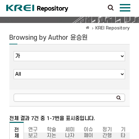
KREI Repository
Browsing by Author 윤승원
전체 결과 7건 중 1-7번을 표시중입니다.
연구
학술
세미
이슈
정기
기
전
보고
지논
나자
페이
간행
타
체