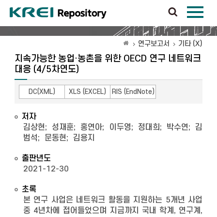
연구보고서
기타 (X)
지속가능한 농업·농촌을 위한 OECD 연구 네트워크
대응 (4/5차연도)
DC(XML)
XLS (EXCEL)
RIS (EndNote)
저자
김상현
;
성재훈
;
홍연아
;
이두영
;
정대희
;
박수연
;
김
범석
;
문동현
;
김용지
출판년도
2021-12-30
초록
본 연구 사업은 네트워크 활동을 지원하는 5개년 사업
중 4년차에 접어들었으며 지금까지 국내 학계, 연구계,