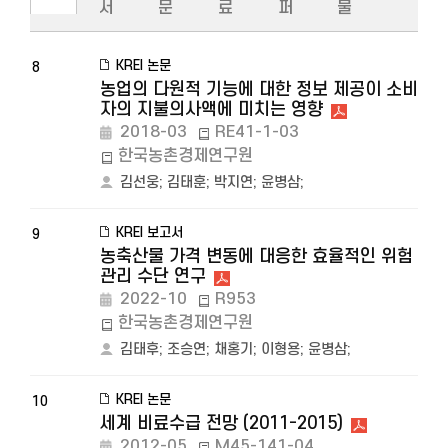
서
문
료
퍼
물
KREI 논문
8
농업의 다원적 기능에 대한 정보 제공이 소비
자의 지불의사액에 미치는 영향
2018-03
RE41-1-03
한국농촌경제연구원
김선웅
;
김태훈
;
박지연
;
윤병삼
;
KREI 보고서
9
농축산물 가격 변동에 대응한 효율적인 위험
관리 수단 연구
2022-10
R953
한국농촌경제연구원
김태후
;
조승연
;
채홍기
;
이형용
;
윤병삼
;
KREI 논문
10
세계 비료수급 전망 (2011-2015)
2012-05
M45-141-04