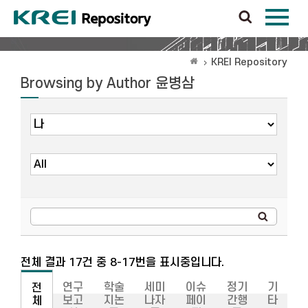
KREI Repository
Browsing by Author 윤병삼
전체 결과 17건 중 8-17번을 표시중입니다.
연구
학술
세미
이슈
정기
기
전
보고
지논
나자
페이
간행
타
체