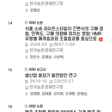
한국농촌경제연구원
윤병삼
KREI 논문
14
식품 소비 라이프스타일이 간편식의 구매 경
험, 만족도, 구매 의향에 미치는 영향: HMR
유형별 매개효과와 조절효과를 중심으로
2024-03
RE47-1-04
한국농촌경제연구원
한은수
;
윤병삼
;
서상택
;
KREI 보고서
15
쌀산업 중장기 발전방안 연구
2010-10
C2010-27
한국농촌경제연구원
성명환
;
김태훈
;
강지영
;
조재환
;
윤병삼
;
KREI 논문
16