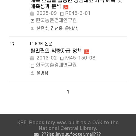
예측 조합을 활용한 양념채소 가격 예측 및
예측성과 분석
2025-09
RE48-3-01
한국농촌경제연구원
한은수
;
김선웅
;
윤병삼
;
KREI 논문
17
필리핀의 식량자급 정책
2013-02
M45-150-08
한국농촌경제연구원
윤병삼
1
KREI Repository was built as a OAK to the
National Central Library.
???jsp.layout.footer.mail???