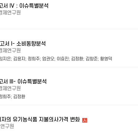
서 IV : 이슈특별분석
경제연구원
고서 I- 소비동향분석
경제연구원
임지은
;
김용지
;
정희주
;
엄권오
;
이효진
;
김정환
;
김항준
;
황영덕
서 III- 이슈특별분석
경제연구원
정희주
;
김정환
비자의 유기농식품 지불의사가격 변화
제연구원