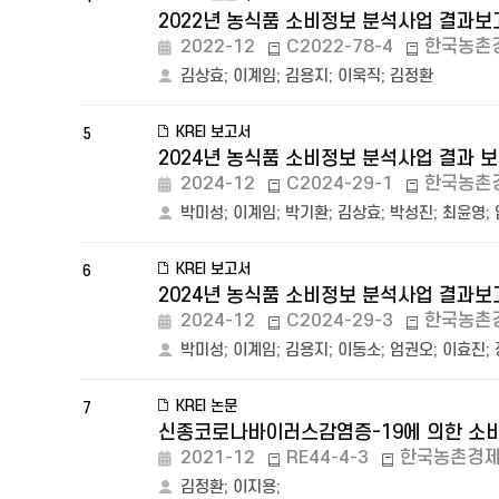
2022년 농식품 소비정보 분석사업 결과보고
2022-12
C2022-78-4
한국농촌
김상효
;
이계임
;
김용지
;
이욱직
;
김정환
KREI 보고서
5
2024년 농식품 소비정보 분석사업 결과 보
2024-12
C2024-29-1
한국농촌
박미성
;
이계임
;
박기환
;
김상효
;
박성진
;
최윤영
;
KREI 보고서
6
2024년 농식품 소비정보 분석사업 결과보고
2024-12
C2024-29-3
한국농촌
박미성
;
이계임
;
김용지
;
이동소
;
엄권오
;
이효진
;
KREI 논문
7
신종코로나바이러스감염증-19에 의한 소
2021-12
RE44-4-3
한국농촌경
김정환
;
이지용
;