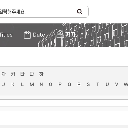
Titles
Date
저자
차
카
타
파
하
J
K
L
M
N
O
P
Q
R
S
T
U
V