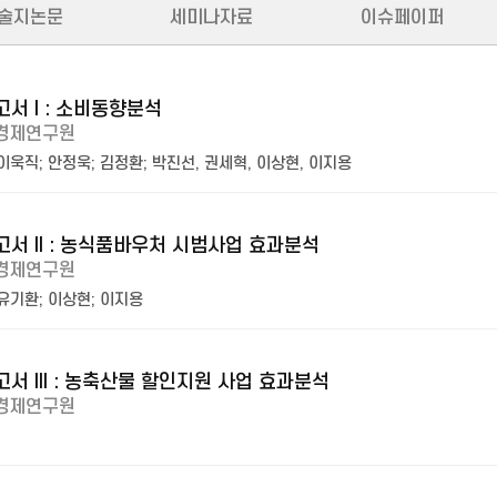
술지논문
세미나자료
이슈페이퍼
서 I : 소비동향분석
경제연구원
이욱직
;
안정욱
;
김정환
;
박진선, 권세혁, 이상현, 이지용
서 II : 농식품바우처 시범사업 효과분석
경제연구원
유기환
;
이상현
;
이지용
서 III : 농축산물 할인지원 사업 효과분석
경제연구원