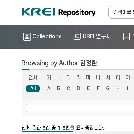
Collections
KREI 연구자
Browsing by Author 김정환
전체
가
나
다
라
마
바
사
아
자
All
A
B
C
D
E
F
G
H
I
전체 결과 9건 중 1-9번을 표시중입니다.