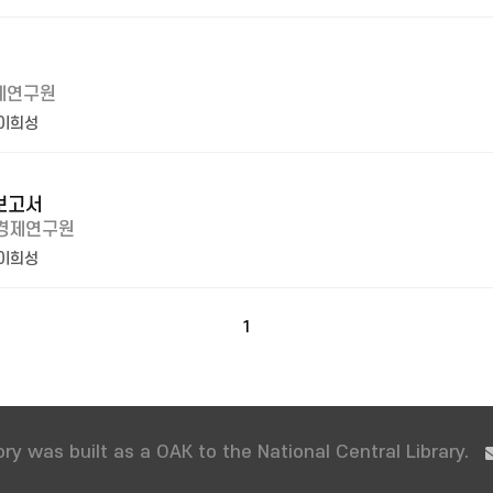
제연구원
이희성
보고서
경제연구원
이희성
1
ry was built as a OAK to the National Central Library.