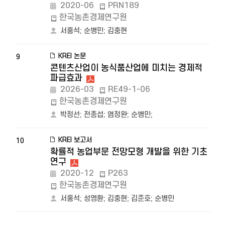
2020-06
PRN189
한국농촌경제연구원
서홍석
;
순병민
;
김충현
KREI 논문
9
콘텐츠산업이 농식품산업에 미치는 경제적
파급효과
2026-03
RE49-1-06
한국농촌경제연구원
박정선
;
전종섭
;
염정완
;
순병민
;
KREI 보고서
10
확률적 농업부문 전망모형 개발을 위한 기초
연구
2020-12
P263
한국농촌경제연구원
서홍석
;
성명환
;
김충현
;
김준호
;
순병민