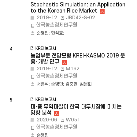
Stochastic Simulation: an Application
to the Korean Rice Market
2019-12
JRD42-S-02
한국농촌경제연구원
순병민
;
한석호
;
KREI 보고서
4
농업부문 전망모형 KREI-KASMO 2019 운
용･개발 연구
2019-12
M162
한국농촌경제연구원
서홍석
;
순병민
;
김충현
;
김문희
KREI 보고서
5
미·중 무역마찰이 한국 대두시장에 미치는
영향 분석
2020-06
W051
한국농촌경제연구원
순병민