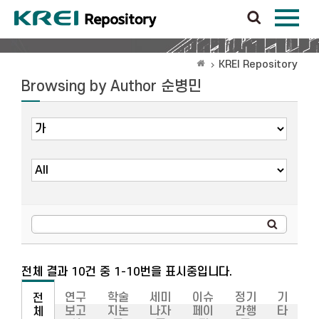
KREI Repository
Browsing by Author 순병민
전체 결과 10건 중 1-10번을 표시중입니다.
연구
학술
세미
이슈
정기
기
전
보고
지논
나자
페이
간행
타
체