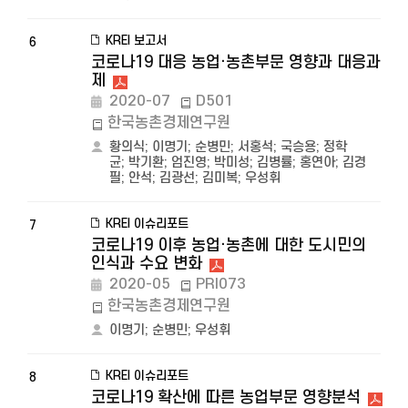
KREI 보고서
6
코로나19 대응 농업·농촌부문 영향과 대응과
제
2020-07
D501
한국농촌경제연구원
황의식
;
이명기
;
순병민
;
서홍석
;
국승용
;
정학
균
;
박기환
;
엄진영
;
박미성
;
김병률
;
홍연아
;
김경
필
;
안석
;
김광선
;
김미복
;
우성휘
KREI 이슈리포트
7
코로나19 이후 농업·농촌에 대한 도시민의
인식과 수요 변화
2020-05
PRI073
한국농촌경제연구원
이명기
;
순병민
;
우성휘
KREI 이슈리포트
8
코로나19 확산에 따른 농업부문 영향분석