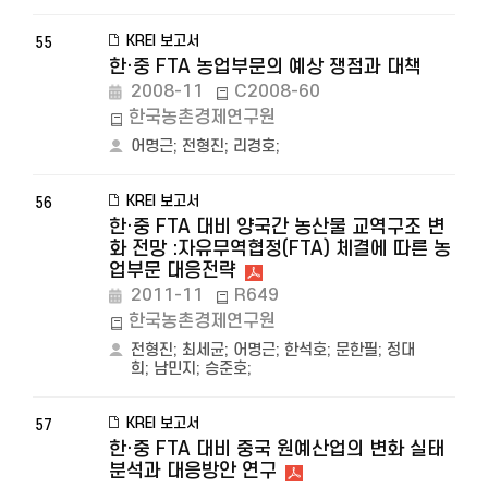
KREI 보고서
55
한·중 FTA 농업부문의 예상 쟁점과 대책
2008-11
C2008-60
한국농촌경제연구원
어명근
;
전형진
;
리경호
;
KREI 보고서
56
한·중 FTA 대비 양국간 농산물 교역구조 변
화 전망 :자유무역협정(FTA) 체결에 따른 농
업부문 대응전략
2011-11
R649
한국농촌경제연구원
전형진
;
최세균
;
어명근
;
한석호
;
문한필
;
정대
희
;
남민지
;
승준호
;
KREI 보고서
57
한·중 FTA 대비 중국 원예산업의 변화 실태
분석과 대응방안 연구