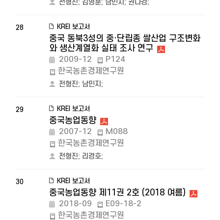
전형진
;
김영훈
;
남민지
;
권나경
;
KREI 보고서
28
중국 동북3성의 중·단립종 쌀산업 구조변화
와 생산계열화 실태 조사 연구
2009-12
P124
한국농촌경제연구원
전형진
;
남민지
;
KREI 보고서
29
중국농업동향
2007-12
M088
한국농촌경제연구원
전형진
;
리경호
;
KREI 보고서
30
중국농업동향 제11권 2호 (2018 여름)
2018-09
E09-18-2
한국농촌경제연구원