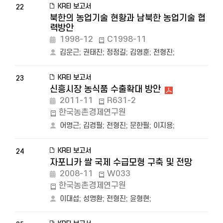
KREI 보고서
22
북한의 농업기술 현황과 남북한 농업기술 협
력방안
1998-12
C1998-11
김운근
;
권태진
;
정정길
;
김영훈
;
전형진
;
KREI 보고서
23
신흥시장 농식품 수출확대 방안
2011-11
R631-2
한국농촌경제연구원
어명근
;
김경필
;
전형진
;
문한필
;
이지용
;
KREI 보고서
24
자포니카 쌀 국제 수급모형 구축 및 전망
2008-11
W033
한국농촌경제연구원
이대섭
;
성명환
;
전형진
;
윤형현
;