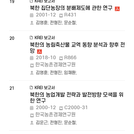
KREI 보고서
19
북한 집단농장의 분배제도에 관한 연구
2001-12
R431
김영훈
;
전형진
;
문순철
;
KREI 보고서
20
북한의 농림축산물 교역 동향 분석과 향후 전
망
2018-10
R866
한국농촌경제연구원
김영훈
;
전형진
;
임채환
;
KREI 보고서
21
북한의 농업개발 전략과 발전방향 모색을 위
한 연구
2000-12
C2000-31
한국농촌경제연구원
김운근
;
전형진
;
문순철
;