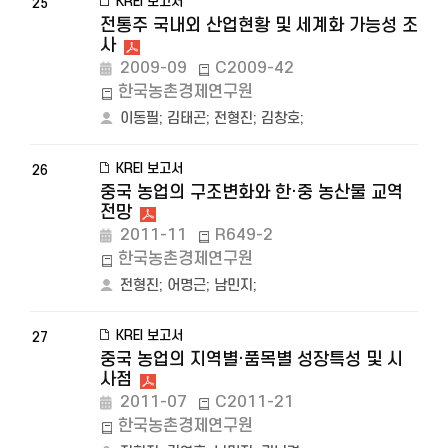
KREI 보고서
25
전통주 국내외 산업현황 및 세계화 가능성 조
사
2009-09
C2009-42
한국농촌경제연구원
이동필
;
김태곤
;
전형진
;
김창호
;
KREI 보고서
26
중국 농업의 구조변화와 한·중 농산물 교역
전망
2011-11
R649-2
한국농촌경제연구원
전형진
;
어명근
;
남민지
;
KREI 보고서
27
중국 농업의 지역별·품목별 성장특성 및 시
사점
2011-07
C2011-21
한국농촌경제연구원