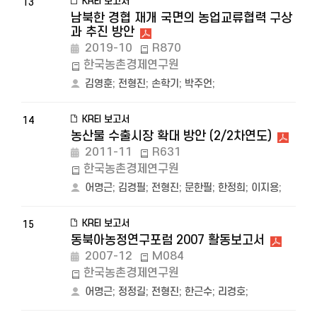
KREI 보고서
13
남북한 경협 재개 국면의 농업교류협력 구상
과 추진 방안
2019-10
R870
한국농촌경제연구원
김영훈
;
전형진
;
손학기
;
박주언
;
KREI 보고서
14
농산물 수출시장 확대 방안 (2/2차연도)
2011-11
R631
한국농촌경제연구원
어명근
;
김경필
;
전형진
;
문한필
;
한정희
;
이지용
;
KREI 보고서
15
동북아농정연구포럼 2007 활동보고서
2007-12
M084
한국농촌경제연구원
어명근
;
정정길
;
전형진
;
한근수
;
리경호
;