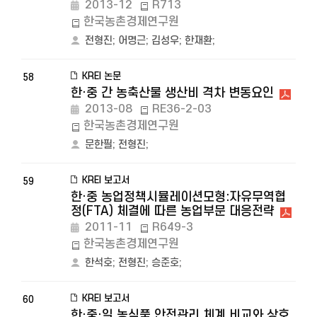
2013-12
R713
한국농촌경제연구원
전형진
;
어명근
;
김성우
;
한재환
;
KREI 논문
58
한·중 간 농축산물 생산비 격차 변동요인
2013-08
RE36-2-03
한국농촌경제연구원
문한필
;
전형진
;
KREI 보고서
59
한·중 농업정책시뮬레이션모형:자유무역협
정(FTA) 체결에 따른 농업부문 대응전략
2011-11
R649-3
한국농촌경제연구원
한석호
;
전형진
;
승준호
;
KREI 보고서
60
한·중·일 농식품 안전관리 체계 비교와 상호