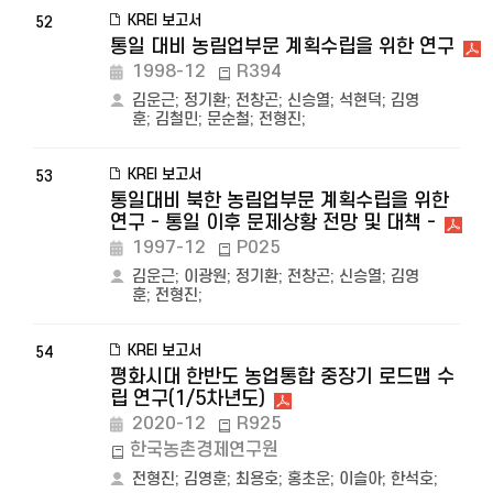
KREI 보고서
52
통일 대비 농림업부문 계획수립을 위한 연구
1998-12
R394
김운근
;
정기환
;
전창곤
;
신승열
;
석현덕
;
김영
훈
;
김철민
;
문순철
;
전형진
;
KREI 보고서
53
통일대비 북한 농림업부문 계획수립을 위한
연구 - 통일 이후 문제상황 전망 및 대책 -
1997-12
P025
김운근
;
이광원
;
정기환
;
전창곤
;
신승열
;
김영
훈
;
전형진
;
KREI 보고서
54
평화시대 한반도 농업통합 중장기 로드맵 수
립 연구(1/5차년도)
2020-12
R925
한국농촌경제연구원
전형진
;
김영훈
;
최용호
;
홍초운
;
이슬아
;
한석호
;