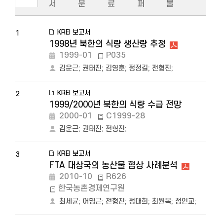
서
문
료
퍼
물
KREI 보고서
1
1998년 북한의 식량 생산량 추정
1999-01
P035
김운근
;
권태진
;
김영훈
;
정정길
;
전형진
;
KREI 보고서
2
1999/2000년 북한의 식량 수급 전망
2000-01
C1999-28
김운근
;
권태진
;
전형진
;
KREI 보고서
3
FTA 대상국의 농산물 협상 사례분석
2010-10
R626
한국농촌경제연구원
최세균
;
어명근
;
전형진
;
정대희
;
최원목
;
정인교
;