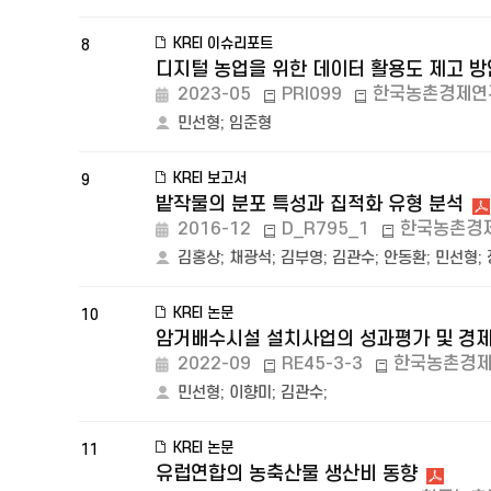
KREI 이슈리포트
8
디지털 농업을 위한 데이터 활용도 제고 방
2023-05
PRI099
한국농촌경제연
민선형
;
임준형
KREI 보고서
9
밭작물의 분포 특성과 집적화 유형 분석
2016-12
D_R795_1
한국농촌경
김홍상
;
채광석
;
김부영
;
김관수
;
안동환
;
민선형
;
KREI 논문
10
암거배수시설 설치사업의 성과평가 및 경제
2022-09
RE45-3-3
한국농촌경
민선형
;
이향미
;
김관수
;
KREI 논문
11
유럽연합의 농축산물 생산비 동향