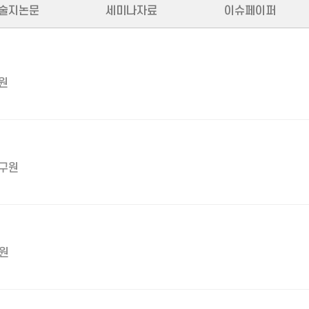
술지논문
세미나자료
이슈페이퍼
원
구원
원