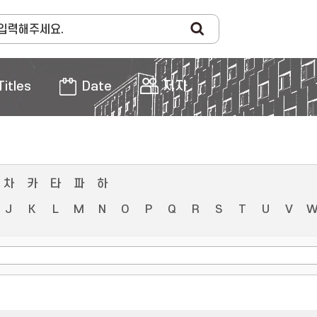
Titles
Date
저자
차
카
타
파
하
J
K
L
M
N
O
P
Q
R
S
T
U
V