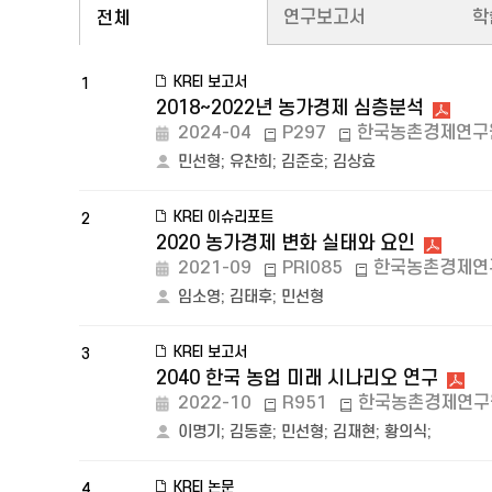
연구보고서
학
전체
KREI 보고서
1
2018~2022년 농가경제 심층분석
2024-04
P297
한국농촌경제연구
민선형
;
유찬희
;
김준호
;
김상효
KREI 이슈리포트
2
2020 농가경제 변화 실태와 요인
2021-09
PRI085
한국농촌경제연
임소영
;
김태후
;
민선형
KREI 보고서
3
2040 한국 농업 미래 시나리오 연구
2022-10
R951
한국농촌경제연구
이명기
;
김동훈
;
민선형
;
김재현
;
황의식
;
KREI 논문
4