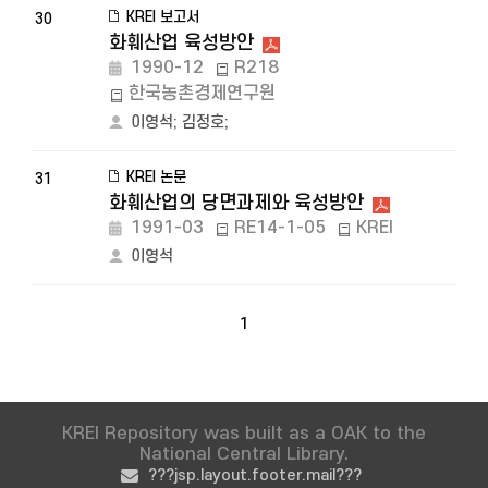
KREI 보고서
30
화훼산업 육성방안
1990-12
R218
한국농촌경제연구원
이영석
;
김정호
;
KREI 논문
31
화훼산업의 당면과제와 육성방안
1991-03
RE14-1-05
KREI
이영석
1
KREI Repository was built as a OAK to the
National Central Library.
???jsp.layout.footer.mail???