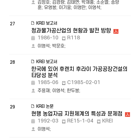
김정호
;
김경량
;
김태연
;
박재홍
;
소순열
;
송양
훈
;
유영봉
;
이기웅
;
이영만
;
이영석
;
KREI 보고서
27
청과물가공산업의 현황과 발전 방향
1986-10
R118
이영석
;
박문호
;
KREI 보고서
28
한국에 있어 후렌치 후라이 가공공장건설의
타당성 분석
1985-06
C1985-02-01
주용재
;
이영석
;
한두봉
;
KREI 논문
29
현행 농업자금 지원체계의 특성과 문제점
1992-03
RE15-1-04
KREI
이영석
;