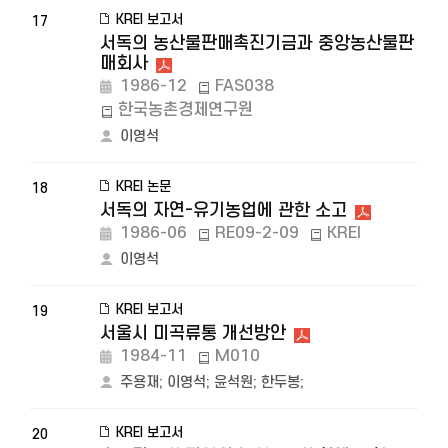
KREI 보고서
17
서독의 농산물판매촉진기금과 중앙농산물판
매회사
1986-12
FAS038
한국농촌경제연구원
이영석
KREI 논문
18
서독의 자연-유기농업에 관한 소고
1986-06
RE09-2-09
KREI
이영석
KREI 보고서
19
서울시 미곡류통 개선방안
1984-11
M010
주용재
;
이영석
;
윤석원
;
한두봉
;
KREI 보고서
20