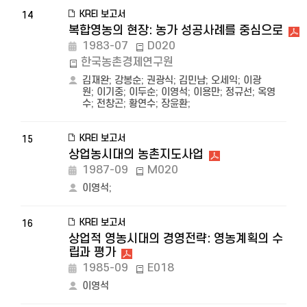
KREI 보고서
14
복합영농의 현장: 농가 성공사례를 중심으로
1983-07
D020
한국농촌경제연구원
김재완
;
강봉순
;
권광식
;
김민남
;
오세익
;
이광
원
;
이기중
;
이두순
;
이영석
;
이용만
;
정규선
;
옥영
수
;
전창곤
;
황연수
;
장윤환
;
KREI 보고서
15
상업농시대의 농촌지도사업
1987-09
M020
이영석
;
KREI 보고서
16
상업적 영농시대의 경영전략: 영농계획의 수
립과 평가
1985-09
E018
이영석