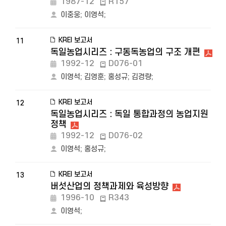
1987-12
R157
이중웅
;
이영석
;
KREI 보고서
11
독일농업시리즈 : 구동독농업의 구조 개편
1992-12
D076-01
이영석
;
김영훈
;
홍성규
;
김경량
;
KREI 보고서
12
독일농업시리즈 : 독일 통합과정의 농업지원
정책
1992-12
D076-02
이영석
;
홍성규
;
KREI 보고서
13
버섯산업의 정책과제와 육성방향
1996-10
R343
이영석
;