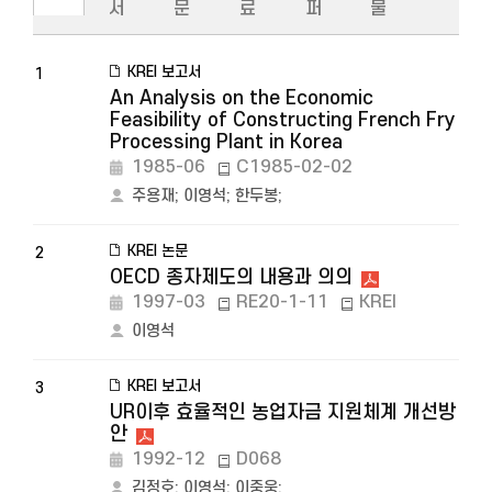
서
문
료
퍼
물
KREI 보고서
1
An Analysis on the Economic
Feasibility of Constructing French Fry
Processing Plant in Korea
1985-06
C1985-02-02
주용재
;
이영석
;
한두봉
;
KREI 논문
2
OECD 종자제도의 내용과 의의
1997-03
RE20-1-11
KREI
이영석
KREI 보고서
3
UR이후 효율적인 농업자금 지원체계 개선방
안
1992-12
D068
김정호
;
이영석
;
이중웅
;