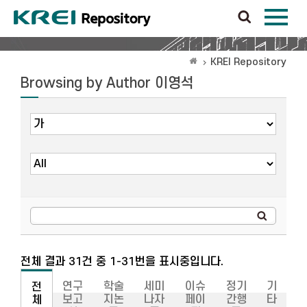
KREI Repository
Browsing by Author 이영석
전체 결과 31건 중 1-31번을 표시중입니다.
연구
학술
세미
이슈
정기
기
전
보고
지논
나자
페이
간행
타
체