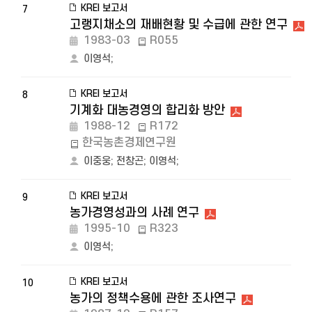
KREI 보고서
7
고랭지채소의 재배현황 및 수급에 관한 연구
1983-03
R055
이영석
;
KREI 보고서
8
기계화 대농경영의 합리화 방안
1988-12
R172
한국농촌경제연구원
이중웅
;
전창곤
;
이영석
;
KREI 보고서
9
농가경영성과의 사례 연구
1995-10
R323
이영석
;
KREI 보고서
10
농가의 정책수용에 관한 조사연구