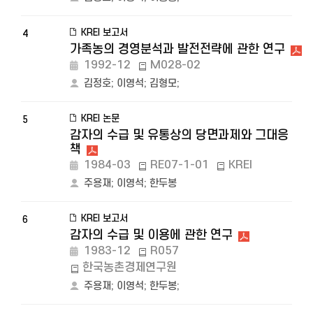
KREI 보고서
4
가족농의 경영분석과 발전전략에 관한 연구
1992-12
M028-02
김정호
;
이영석
;
김형모
;
KREI 논문
5
감자의 수급 및 유통상의 당면과제와 그대응
책
1984-03
RE07-1-01
KREI
주용재
;
이영석
;
한두봉
KREI 보고서
6
감자의 수급 및 이용에 관한 연구
1983-12
R057
한국농촌경제연구원
주용재
;
이영석
;
한두봉
;