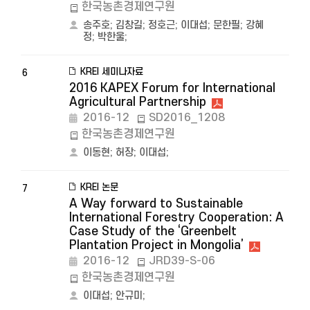
한국농촌경제연구원
송주호
;
김창길
;
정호근
;
이대섭
;
문한필
;
강혜
정
;
박한울
;
KREI 세미나자료
6
2016 KAPEX Forum for International
Agricultural Partnership
2016-12
SD2016_1208
한국농촌경제연구원
이동현
;
허장
;
이대섭
;
KREI 논문
7
A Way forward to Sustainable
International Forestry Cooperation: A
Case Study of the ‘Greenbelt
Plantation Project in Mongolia’
2016-12
JRD39-S-06
한국농촌경제연구원
이대섭
;
안규미
;