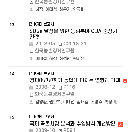
한국농촌경제연구원
허장
;
이대섭
;
최은지
;
안규미
;
KREI 보고서
13
SDGs 달성을 위한 농림분야 ODA 중장기
전략
2018-05
C2018-21
한국농촌경제연구원
이대섭
;
허장
;
최정만
;
원지은
KREI 보고서
14
경제여건변화가 농업에 미치는 영향과 과제
2008-12
P116
한국농촌경제연구원
김명환
;
권오복
;
이대섭
;
김태훈
;
조영수
;
박상미
;
KREI 보고서
15
국제 곡물시장 분석과 수입방식 개선방안
2009-10
R591