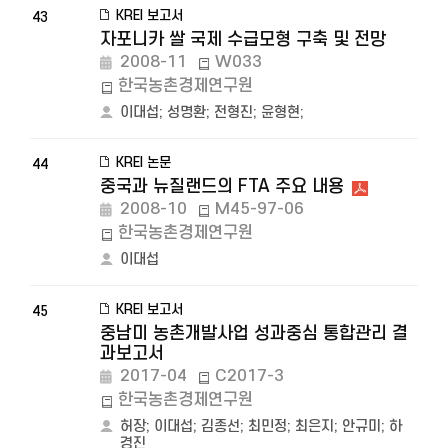
KREI 보고서
43
자포니카 쌀 국제 수급모형 구축 및 전망
2008-11
W033
한국농촌경제연구원
이대섭
;
성명환
;
전형진
;
윤형현
;
KREI 논문
44
중국과 뉴질랜드의 FTA 주요 내용
2008-10
M45-97-06
한국농촌경제연구원
이대섭
KREI 보고서
45
중남미 농촌개발사업 성과중심 통합관리 결
과보고서
2017-04
C2017-3
한국농촌경제연구원
허장
;
이대섭
;
김종선
;
최민정
;
최은지
;
안규미
;
하
경진