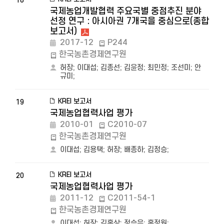
18
국제농업개발협력 주요국별 중점추진 분야
선정 연구 : 아시아권 7개국을 중심으로(종합
보고서)
2017-12
P244
한국농촌경제연구원
허장
;
이대섭
;
김종선
;
김윤정
;
최민정
;
조선미
;
안
규미
;
KREI 보고서
19
국제농업협력사업 평가
2010-01
C2010-07
한국농촌경제연구원
이대섭
;
김용택
;
허장
;
배종하
;
김정승
;
KREI 보고서
20
국제농업협력사업 평가
2011-12
C2011-54-1
한국농촌경제연구원
이대섭
;
허장
;
김홍상
;
정승은
;
홍정원
;