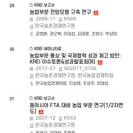
KREI 보고서
29
농업부문 전망모형 구축 연구
2008-11
R569
한국농촌경제연구원
김명환
;
권오복
;
이대섭
;
김태훈
;
조영수
;
박상미
;
KREI 세미나자료
30
농업부문 통상 및 국제협력 성과 제고 방안:
KREI 이슈토론&성과발표회(III)
2017-07
SD2017_0706
한국농촌경제연구원; 한국농업경제학회
한국농업경제학회
;
지성태
;
조성주
;
이대섭
KREI 보고서
31
동아시아 FTA 대비 농업 부문 연구(1/2차연
도)
2007-12
R553
한국농촌경제연구원