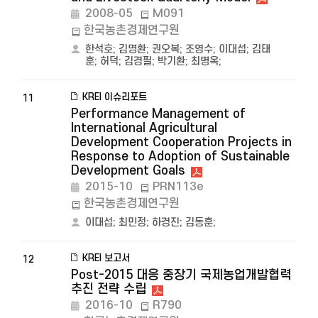
2008-05
M091
한국농촌경제연구원
한석호
;
김명환
;
권오복
;
조영수
;
이대섭
;
김태
훈
;
허덕
;
김경필
;
박기환
;
최병옥
;
KREI 이슈리포트
11
Performance Management of
International Agricultural
Development Cooperation Projects in
Response to Adoption of Sustainable
Development Goals
2015-10
PRN113e
한국농촌경제연구원
이대섭
;
최민정
;
하경진
;
김동훈
;
KREI 보고서
12
Post-2015 대응 중장기 국제농업개발협력
추진 전략 수립
2016-10
R790