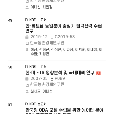
한국농촌경제연구원
이대섭
;
최민정
KREI 보고서
49
한-베트남 농업분야 중장기 협력전략 수립
연구
2019-12
C2019-53
한국농촌경제연구원
허장
;
전형진
;
김상현
;
이효정
;
이병훈
;
이대섭
;
이
수환
;
최정만
KREI 보고서
50
한·미 FTA 영향분석 및 국내대책 연구
2007-05
P089
한국농촌경제연구원
최세균
;
이대섭
;
KREI 보고서
51
한국형 ODA 모델 수립을 위한 농어업 분야