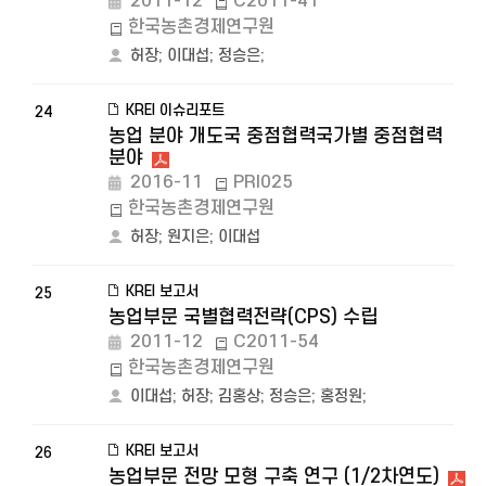
2011-12
C2011-41
한국농촌경제연구원
허장
;
이대섭
;
정승은
;
KREI 이슈리포트
24
농업 분야 개도국 중점협력국가별 중점협력
분야
2016-11
PRI025
한국농촌경제연구원
허장
;
원지은
;
이대섭
KREI 보고서
25
농업부문 국별협력전략(CPS) 수립
2011-12
C2011-54
한국농촌경제연구원
이대섭
;
허장
;
김홍상
;
정승은
;
홍정원
;
KREI 보고서
26
농업부문 전망 모형 구축 연구 (1/2차연도)