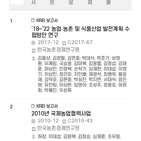
서
문
료
퍼
물
KREI 보고서
1
’18~’22 농업‧농촌 및 식품산업 발전계획 수
립방안 연구
2017-12
C2017-67
한국농촌경제연구원
김홍상
;
김경필
;
김연중
;
박대식
;
박준기
;
성명
환
;
이계임
;
국승용
;
김미복
;
김용렬
;
김정섭
;
김태
훈
;
마상진
;
민경택
;
손학기
;
심재헌
;
이대섭
;
이명
기
;
이상민
;
정은미
;
지인배
;
채광석
;
최병옥
;
황윤
재
;
김덕호
;
김현중
;
박성진
;
박지연
;
서대석
;
엄진
영
;
유찬희
;
이상현
;
임영아
;
조성주
;
최용호
;
허정
회
;
박혜진
;
우성휘
KREI 보고서
2
2010년 국제농업협력사업
2010-12
C2010-43
한국농촌경제연구원
허장
;
이대섭
;
김용택
;
김정승
;
심재훈
;
조우림
;