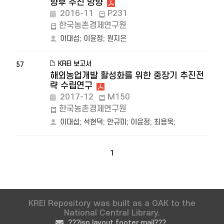
향후 추진 방향
2016-11
P231
한국농촌경제연구원
이대섭
;
이윤정
;
원지은
KREI 보고서
57
해외농업개발 활성화를 위한 중장기 추진전
략 수립연구
2017-12
M150
한국농촌경제연구원
이대섭
;
석현덕
;
안규미
;
이윤정
;
최용욱
;
1
KREI Repository was built as a OAK to the
National Central Library.
???jsp.layout.footer.mail???