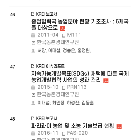
KREI 보고서
46
중점협력국 농업분야 현황 기초조사 : 6개국
을 대상으로
2011-04
M111
한국농촌경제연구원
허장
;
이대섭
;
정승은
;
홍정원
;
KREI 이슈리포트
47
지속가능개발목표(SDGs) 채택에 따른 국제
농업개발협력 사업의 성과 관리
2015-10
PRN113
한국농촌경제연구원
이대섭
;
최민정
;
하경진
;
김동훈
KREI 보고서
48
파라과이 농업 및 소농 기술보급 현황
2016-11
FAS-020