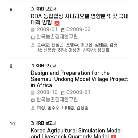
KREI 보고서
8
DDA 농업협상 시나리오별 영향분석 및 국내
대책 방향
2009-01
C2009-02
한국농촌경제연구원
송주호
;
전상곤
;
조영수
;
이대섭
;
김태훈
;
김배
성
;
신용광
;
허덕
;
이상민
;
신유선
;
정대희
;
KREI 보고서
9
Design and Preparation for the
Saemaul Undong Model Village Project
in Africa
2009-10
C2009-61
한국농촌경제연구원
허장
;
송주호
;
이대섭
;
김정승
;
KREI 보고서
10
Korea Agricultural Simulation Model
and Livestock Quarterly Model