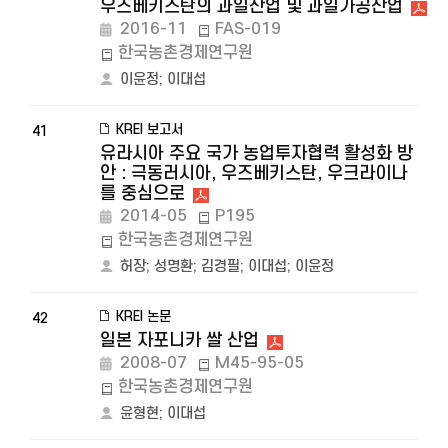
우즈베키스탄의 과일산업 및 과일가공산업
2016-11
FAS-019
한국농촌경제연구원
이윤정
;
이대섭
KREI 보고서
41
유라시아 주요 국가 농업투자협력 활성화 방
안 : 극동러시아, 우즈베키스탄, 우크라이나
를 중심으로
2014-05
P195
한국농촌경제연구원
허장
;
성명환
;
김경필
;
이대섭
;
이윤정
KREI 논문
42
일본 자포니카 쌀 산업
2008-07
M45-95-05
한국농촌경제연구원
윤형현
;
이대섭