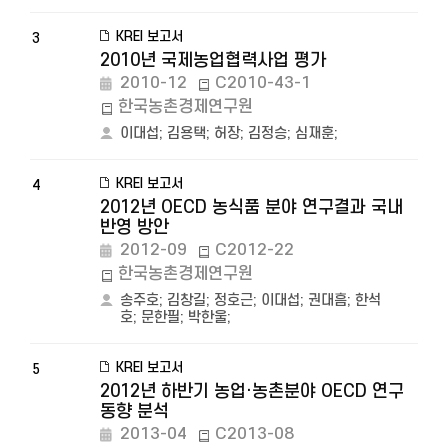
KREI 보고서
3
2010년 국제농업협력사업 평가
2010-12
C2010-43-1
한국농촌경제연구원
이대섭
;
김용택
;
허장
;
김정승
;
심재훈
;
KREI 보고서
4
2012년 OECD 농식품 분야 연구결과 국내
반영 방안
2012-09
C2012-22
한국농촌경제연구원
송주호
;
김창길
;
정호근
;
이대섭
;
권대흠
;
한석
호
;
문한필
;
박한울
;
KREI 보고서
5
2012년 하반기 농업·농촌분야 OECD 연구
동향 분석
2013-04
C2013-08