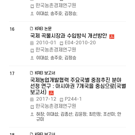
한국농촌경제연구원
이대섭
;
송주호
;
김정승
;
KREI 논문
16
국제 곡물시장과 수입방식 개선방안
2010-01
E04-2010-20
한국농촌경제연구원
이대섭
;
송주호
;
김정승
KREI 보고서
17
국제농업개발협력 주요국별 중점추진 분야
선정 연구 : 아시아권 7개국을 중심으로(국별
보고서)
2017-12
P244-1
한국농촌경제연구원
허장
;
이대섭
;
김종선
;
김윤정
;
최민정
;
조선미
;
안
규미
KREI 보고서