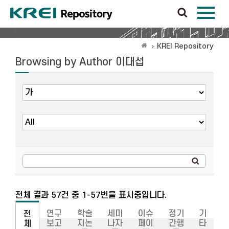
KREI Repository
Browsing by Author 이대섭
전체 결과 57건 중 1-57번을 표시중입니다.
연구
학술
세미
이슈
정기
기
전
보고
지논
나자
페이
간행
타
체