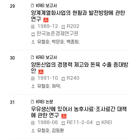
KREI 보고서
29
양계계열화사업의 현황과 발전방향에 관한
연구
1989-12
R202
한국농촌경제연구원
유철호
;
박문호
;
백종희
;
KREI 보고서
30
양돈산업의 경쟁력 제고와 돈육 수출 증대방
안
1991-10
R240
유철호
;
허덕
;
KREI 논문
31
우유생산에 있어서 농후사료·조사료간 대책
에 관한 연구
1988-06
RE11-2-04
KREI
유철호
;
김동환