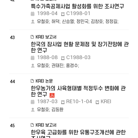
특수가축공제사업 활성화를 위한 조사연구
1998-04
C1998-01
유철호
;
허덕
;
신승열
;
정민국
;
김창호
;
정정길
;
KREI 보고서
43
한국의 잠사업 현황 문제점 및 장기전망에 관
한 연구
1988-08
C1988-03
유철호
;
권태진
;
홍경수
;
KREI 논문
44
한우농가의 사육형태별 적정두수 변화에 관
한 연구
1987-03
RE10-1-04
KREI
유철호
;
김동환
KREI 보고서
45
한우육 고급화를 위한 유통구조개선에 관한