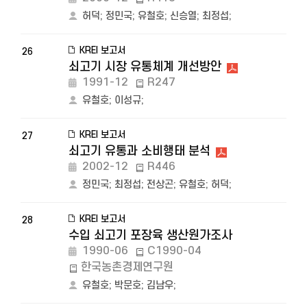
허덕
;
정민국
;
유철호
;
신승열
;
최정섭
;
KREI 보고서
26
쇠고기 시장 유통체계 개선방안
1991-12
R247
유철호
;
이성규
;
KREI 보고서
27
쇠고기 유통과 소비행태 분석
2002-12
R446
정민국
;
최정섭
;
전상곤
;
유철호
;
허덕
;
KREI 보고서
28
수입 쇠고기 포장육 생산원가조사
1990-06
C1990-04
한국농촌경제연구원
유철호
;
박문호
;
김남우
;