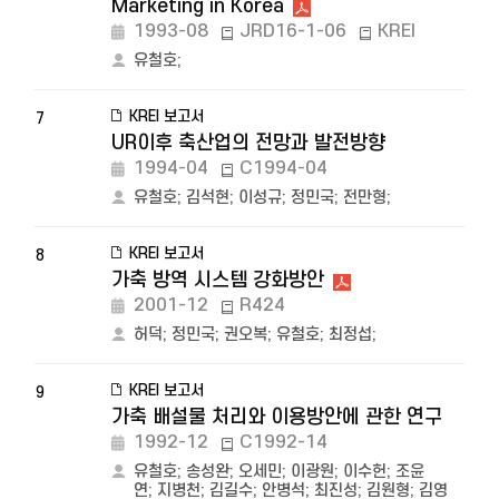
Marketing in Korea
1993-08
JRD16-1-06
KREI
유철호
;
KREI 보고서
7
UR이후 축산업의 전망과 발전방향
1994-04
C1994-04
유철호
;
김석현
;
이성규
;
정민국
;
전만형
;
KREI 보고서
8
가축 방역 시스템 강화방안
2001-12
R424
허덕
;
정민국
;
권오복
;
유철호
;
최정섭
;
KREI 보고서
9
가축 배설물 처리와 이용방안에 관한 연구
1992-12
C1992-14
유철호
;
송성완
;
오세민
;
이광원
;
이수헌
;
조윤
연
;
지병천
;
김길수
;
안병석
;
최진성
;
김원형
;
김영