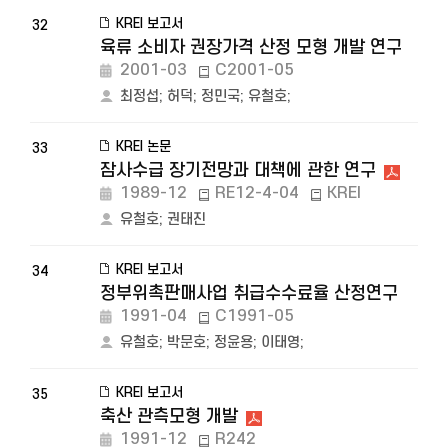
KREI 보고서
32
육류 소비자 권장가격 산정 모형 개발 연구
2001-03
C2001-05
최정섭
;
허덕
;
정민국
;
유철호
;
KREI 논문
33
잠사수급 장기전망과 대책에 관한 연구
1989-12
RE12-4-04
KREI
유철호
;
권태진
KREI 보고서
34
정부위촉판매사업 취급수수료율 산정연구
1991-04
C1991-05
유철호
;
박문호
;
정윤용
;
이태영
;
KREI 보고서
35
축산 관측모형 개발
1991-12
R242