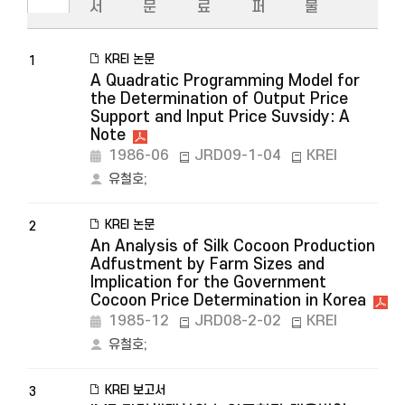
서
문
료
퍼
물
KREI 논문
1
A Quadratic Programming Model for
the Determination of Output Price
Support and Input Price Suvsidy: A
Note
1986-06
JRD09-1-04
KREI
유철호
;
KREI 논문
2
An Analysis of Silk Cocoon Production
Adfustment by Farm Sizes and
Implication for the Government
Cocoon Price Determination in Korea
1985-12
JRD08-2-02
KREI
유철호
;
KREI 보고서
3