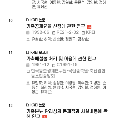
근
;
서국현
;
이동원
;
김일화
;
윤문석
;
김인철
;
정하
연
;
유제곤
;
KREI 논문
10
가축공제요율 산정에 관한 연구
1998-06
RE21-2-02
KREI
유철호
;
허덕
;
신승열
;
정민국
;
김창호
;
KREI 보고서
11
가축배설물 처리 및 이용에 관한 연구
1991-12
C1991-15
한국농촌경제연구원·국립종축원·축산업협
동조합중앙회
유철호
;
허덕
;
송성완
;
이광원
;
이수헌
;
지병천
;
손
동수
;
최진성
;
안병석
;
서국현
;
김인철
;
정하연
;
이
영근
;
유제곤
;
KREI 논문
12
가축분뇨 관리상의 문제점과 시설비용에 관
한 연구