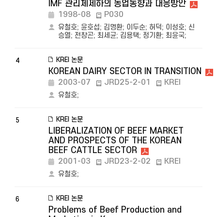
IMF 관리체제하의 농업동향과 대응방안
1998-08
P030
유철호
;
윤호섭
;
김명환
;
이두순
;
허덕
;
이성호
;
신
승열
;
전창곤
;
최세균
;
김용택
;
정기환
;
최윤국
;
KREI 논문
4
KOREAN DAIRY SECTOR IN TRANSITION
2003-07
JRD25-2-01
KREI
유철호
;
KREI 논문
5
LIBERALIZATION OF BEEF MARKET
AND PROSPECTS OF THE KOREAN
BEEF CATTLE SECTOR
2001-03
JRD23-2-02
KREI
유철호
;
KREI 논문
6
Problems of Beef Production and