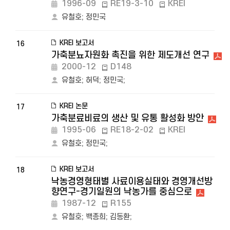
1996-09
RE19-3-10
KREI
유철호
;
정민국
KREI 보고서
16
가축분뇨자원화 촉진을 위한 제도개선 연구
2000-12
D148
유철호
;
허덕
;
정민국
;
KREI 논문
17
가축분료비료의 생산 및 유통 활성화 방안
1995-06
RE18-2-02
KREI
유철호
;
정민국
;
KREI 보고서
18
낙농경영형태별 사료이용실태와 경영개선방
향연구-경기일원의 낙농가를 중심으로
1987-12
R155
유철호
;
백종희
;
김동환
;