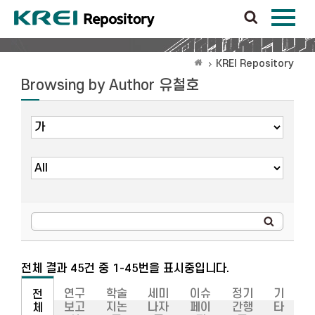
KREI Repository
Browsing by Author 유철호
전체 결과 45건 중 1-45번을 표시중입니다.
연구
학술
세미
이슈
정기
기
전
보고
지논
나자
페이
간행
타
체