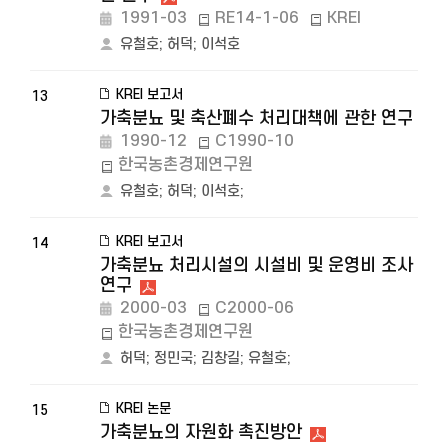
1991-03
RE14-1-06
KREI
유철호
;
허덕
;
이석호
KREI 보고서
13
가축분뇨 및 축산폐수 처리대책에 관한 연구
1990-12
C1990-10
한국농촌경제연구원
유철호
;
허덕
;
이석호
;
KREI 보고서
14
가축분뇨 처리시설의 시설비 및 운영비 조사
연구
2000-03
C2000-06
한국농촌경제연구원
허덕
;
정민국
;
김창길
;
유철호
;
KREI 논문
15
가축분뇨의 자원화 촉진방안