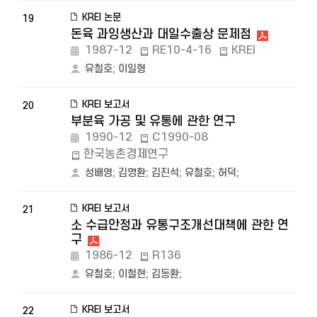
KREI 논문
19
돈육 과잉생산과 대일수출상 문제점
1987-12
RE10-4-16
KREI
유철호
;
이일형
KREI 보고서
20
부분육 가공 및 유통에 관한 연구
1990-12
C1990-08
한국농촌경제연구
성배영
;
김명환
;
김진석
;
유철호
;
허덕
;
KREI 보고서
21
소 수급안정과 유통구조개선대책에 관한 연
구
1986-12
R136
유철호
;
이철현
;
김동환
;
KREI 보고서
22